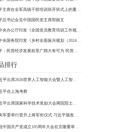
习近平主席在全军高级干部培训班开班式上的重要讲话引领全军开展思想整风、深化政治整训
平总书记会见中国国民党主席郑丽文
中共中央办公厅印发《全国党员教育培训工作规划（2024－2028年）》
中共中央国务院印发《乡村全面振兴规划（2024—2027年）》
习近平：民营经济发展前景广阔大有可为 民营企业和民营企业家大显身手正当其时
品排行
习近平出席2026世界人工智能大会暨人工智能全球治理高级别会议开幕式并发表主旨讲话
近平在上海考察
习近平出席国家科学技术奖励大会两院院士大会中国科协第十一次全国代表大会并发表重要讲话
中央军委举行晋升上将军衔仪式 习近平颁发命令状并向晋衔的军官表示祝贺
庆祝中国共产党成立105周年大会在京隆重举行 习近平发表重要讲话