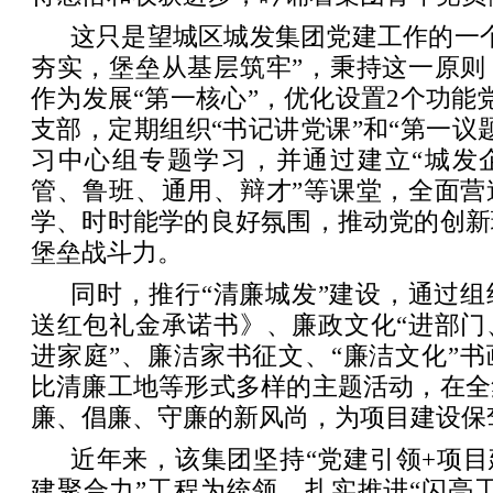
这只是望城区城发集团党建工作的一
夯实，堡垒从基层筑牢”，秉持这一原则
作为发展“第一核心”，优化设置2个功能
支部，定期组织“书记讲党课”和“第一议
习中心组专题学习，并通过建立“城发企
管、鲁班、通用、辩才”等课堂，全面营
学、时时能学的良好氛围，推动党的创新
堡垒战斗力。
同时，推行“清廉城发”建设，通过
送红包礼金承诺书》、廉政文化“进部门
进家庭”、廉洁家书征文、“廉洁文化”
比清廉工地等形式多样的主题活动，在全
廉、倡廉、守廉的新风尚，为项目建设保
近年来，该集团坚持“党建引领+项目
建聚合力”工程为统领，扎实推进“闪亮