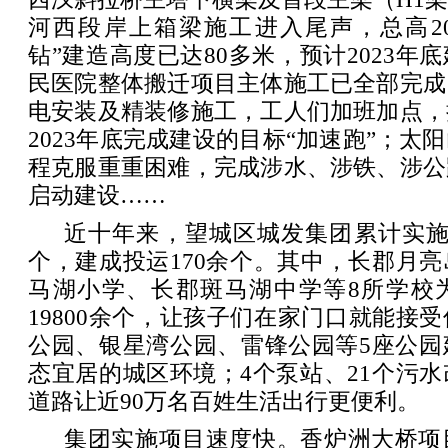
河西段岸上箱梁施工进入尾声，总高20
钻”建造高度已达80多米，预计2023年
民医院整体搬迁项目主体施工已全部完成
电安装及精装修施工，工人们加班加点，
2023年底完成建设的目标“加速跑”；太
程克服重重困难，完成涉水、涉铁、涉公
启动建设……
近十年来，望城区城发集团累计实施
个，建成投运170余个。其中，长郡月
马湖小学、长郡斑马湖中学等8所学校
19800余个，让孩子们在家门口就能接
公园、银星湾公园、雷锋公园等5座公园
态宜居的城区环境；4个泵站、21个污
道路让近90万名百姓生活出行更便利。
集团实施项目速度快。香炉洲大桥项