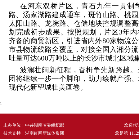
在河东双桥片区，青石九年一贯制
路、汤家湖路建成通车，斑竹山路、桃园
太阳山路、龙垸路、仓储地块控规调整高
划完成初步成果。按照规划，片区3年内
齐备的商贸新区，引进省内外80家物流
市县物流线路全覆盖，对接全国入湘分流
吐量可达600万吨以上的长沙市城北区域
波澜壮阔新征程，奋楫争先新跨越。
团将继续一步一个脚印，助力绘就产强、
现代化新望城壮美画卷。
1
主办单位：中共湖南省委组织部
欢迎您
技术支持：湖南红网新媒体集团
您是第
1112