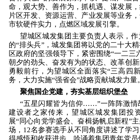
命，观大势、善作为，抓机遇、谋发展，
片区开发、资源运营、产业发展等业务，
市软硬件实力，点燃区域发展引擎。
望城区城发集团主要负责人表示，作
的“排头兵”，城发集团将以党的二十大
区政府的坚强领导下，紧密围绕“一二三
朝夕的劲头、奋发有为的状态、改革创新
勇毅前行，为望城区全面落实“三高四新
务，大力实施“强省会”战略贡献城发力量
聚焦国企党建，夯实基层组织堡垒
“五星闪耀皆为信仰……”一阵阵激
建设者之家传来，望城区城发集团投
展“同心向党学盛会、奋楫扬帆启新程”
场，12名参赛选手从不同角度讲述了学
得感悟和收获进步，吟诵着集团青年党员