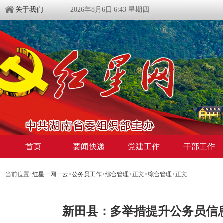
关于我们
2026年8月6日 6:43 星期四
首页
要闻快递
党建工作
干部工作
当前位置:
红星一网一云
>
公务员工作
>
综合管理
>
正文
>
综合管理
>
正文
新田县：多举措提升公务员信