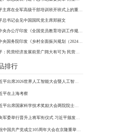
习近平主席在全军高级干部培训班开班式上的重要讲话引领全军开展思想整风、深化政治整训
平总书记会见中国国民党主席郑丽文
中共中央办公厅印发《全国党员教育培训工作规划（2024－2028年）》
中共中央国务院印发《乡村全面振兴规划（2024—2027年）》
习近平：民营经济发展前景广阔大有可为 民营企业和民营企业家大显身手正当其时
品排行
习近平出席2026世界人工智能大会暨人工智能全球治理高级别会议开幕式并发表主旨讲话
近平在上海考察
习近平出席国家科学技术奖励大会两院院士大会中国科协第十一次全国代表大会并发表重要讲话
中央军委举行晋升上将军衔仪式 习近平颁发命令状并向晋衔的军官表示祝贺
庆祝中国共产党成立105周年大会在京隆重举行 习近平发表重要讲话