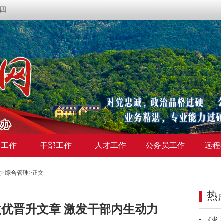
期四
建工作
干部工作
人才工作
公务员工作
远程
文
>
综合管理
>
正文
热
优晋升文章 激发干部内生动力