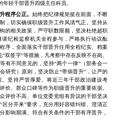
优秀的年轻干部晋升四级主任科员。
升程序公正。
始终把纪律规矩挺在前面，不断
制，切实确保职级晋升工作风清气正。坚持从
钩的相关政策，严守职数限额，坚决杜绝超职
邀请纪检监察机关全程参与，严格执行动议酝
程序，全面落实干部晋升任用全程纪实、档案
见“双签字”等措施，凡考察中存在反映不在岗、
等有不同意见的，坚持“两个一律”（部务会一
会研究）原则，坚决防止“带病晋升”，让严的
程。坚持严管厚爱。将近三年干部政治建设考
评价、群众口碑等作为职级晋升的重要依据。
众评价不高、单位党委党组有异议的干部坚决
个区分开来”要求，充分用好容错纠错、澄清正
分影响期满、符合有关条件的干部有序晋升，
。