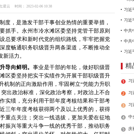
云 时间： 2023-02-06 10:38
习近
制度，是激发干部干事创业热情的重要举措，
要抓手。永州市冷水滩区委坚持党管干部原则
设总要求和新时代党的组织路线，牢牢把握党
深度畅通职务职级晋升两条渠道，不断推动全
发新活力。
精
升导向鲜明。
事业是干部的年轮，做好职级晋
滩区委坚持把实干实绩作为开展干部职级晋升
升机制的正向激励作用，牢固树立“凭能力升职
。突出政治标准，深化政治考察，对政治上不合
习
作实绩，充分利用干部年度考核结果和干部考
近三年年度考核获得两个及以上优秀的，获得
予重点关注；突出一线选拔，更加关爱在征地
村振兴等重大斗争一线的优秀干部，推动职务