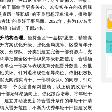
线倾斜；突出退位关怀，对年龄偏大、任职时
职的干部给予更多关心。以实实在在的条例规
熬资历”“等职级”的不良思想现象滋生，推动形
汰”的良好干事局面。2022年，共为107名表
乡镇（街道）干部24名。
升结构合理。
坚持全区“一盘棋”思想，精准谋
升方案优化升级。强化全局统筹。区委每年开
次、分梯队、分类别建立完善干部资源库，充
科学把握全区干部职员等级职数使用，合理确
各单位干部实际表现统筹分配晋升数量，分批
励关怀。针对退出现任领导岗位、依旧积极投
默无闻踏实肯干、干部群众认可的同志，针对
志等，予以适当倾斜照顾，以正确的政治“风
的干部始终昂扬向上。强化跟踪培养。将年轻干
，建立并动态更新符合晋升条件的年轻干部清
纳入晋升范围，不断为优秀年轻干部搭建发展