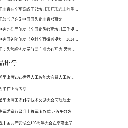
习近平主席在全军高级干部培训班开班式上的重要讲话引领全军开展思想整风、深化政治整训
平总书记会见中国国民党主席郑丽文
中共中央办公厅印发《全国党员教育培训工作规划（2024－2028年）》
中共中央国务院印发《乡村全面振兴规划（2024—2027年）》
习近平：民营经济发展前景广阔大有可为 民营企业和民营企业家大显身手正当其时
品排行
习近平出席2026世界人工智能大会暨人工智能全球治理高级别会议开幕式并发表主旨讲话
近平在上海考察
习近平出席国家科学技术奖励大会两院院士大会中国科协第十一次全国代表大会并发表重要讲话
中央军委举行晋升上将军衔仪式 习近平颁发命令状并向晋衔的军官表示祝贺
庆祝中国共产党成立105周年大会在京隆重举行 习近平发表重要讲话