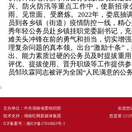
兴、防火防汛等重点工作中，使新招录
雨、见世面、受磨炼。2022年，娄底抽调
员到各乡镇（街道）疫情防控一线，精心
秀年轻公务员赴乡镇挂职党委副书记，充
难关头冲锋在前的勇气和担当，切实增强
理复杂问题的真本领。出台“激励十条”
出、能力素质过硬的公务员及时提拔重用
评优、提拔使用、晋升职级等工作提供参
员邹玖霖同志被评为全国“人民满意的公务
1
主办单位：中共湖南省委组织部
欢迎您
技术支持：湖南红网新媒体集团
您是第
1112
ICP备案号：
湘ICP备17016663号-1