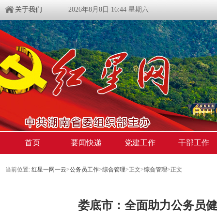
关于我们
2026年8月8日 16:44 星期六
首页
要闻快递
党建工作
干部工作
当前位置:
红星一网一云
>
公务员工作
>
综合管理
>
正文
>
综合管理
>
正文
娄底市：全面助力公务员