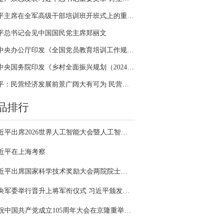
习近平主席在全军高级干部培训班开班式上的重要讲话引领全军开展思想整风、深化政治整训
平总书记会见中国国民党主席郑丽文
中共中央办公厅印发《全国党员教育培训工作规划（2024－2028年）》
中共中央国务院印发《乡村全面振兴规划（2024—2027年）》
习近平：民营经济发展前景广阔大有可为 民营企业和民营企业家大显身手正当其时
品排行
习近平出席2026世界人工智能大会暨人工智能全球治理高级别会议开幕式并发表主旨讲话
近平在上海考察
习近平出席国家科学技术奖励大会两院院士大会中国科协第十一次全国代表大会并发表重要讲话
中央军委举行晋升上将军衔仪式 习近平颁发命令状并向晋衔的军官表示祝贺
庆祝中国共产党成立105周年大会在京隆重举行 习近平发表重要讲话