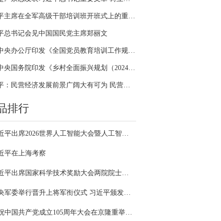
习近平主席在全军高级干部培训班开班式上的重要讲话引领全军开展思想整风、深化政治整训
平总书记会见中国国民党主席郑丽文
中共中央办公厅印发《全国党员教育培训工作规划（2024－2028年）》
中共中央国务院印发《乡村全面振兴规划（2024—2027年）》
习近平：民营经济发展前景广阔大有可为 民营企业和民营企业家大显身手正当其时
品排行
习近平出席2026世界人工智能大会暨人工智能全球治理高级别会议开幕式并发表主旨讲话
近平在上海考察
习近平出席国家科学技术奖励大会两院院士大会中国科协第十一次全国代表大会并发表重要讲话
中央军委举行晋升上将军衔仪式 习近平颁发命令状并向晋衔的军官表示祝贺
庆祝中国共产党成立105周年大会在京隆重举行 习近平发表重要讲话