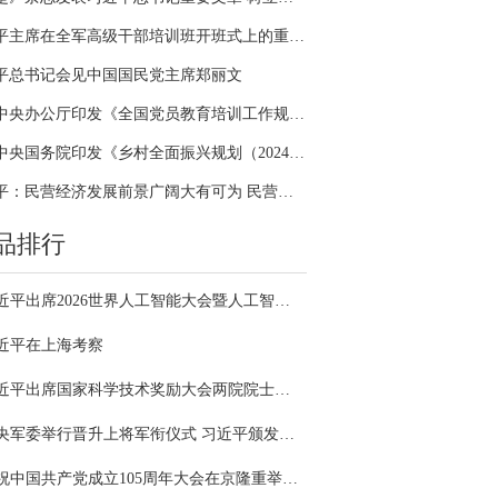
习近平主席在全军高级干部培训班开班式上的重要讲话引领全军开展思想整风、深化政治整训
平总书记会见中国国民党主席郑丽文
中共中央办公厅印发《全国党员教育培训工作规划（2024－2028年）》
中共中央国务院印发《乡村全面振兴规划（2024—2027年）》
习近平：民营经济发展前景广阔大有可为 民营企业和民营企业家大显身手正当其时
品排行
习近平出席2026世界人工智能大会暨人工智能全球治理高级别会议开幕式并发表主旨讲话
近平在上海考察
习近平出席国家科学技术奖励大会两院院士大会中国科协第十一次全国代表大会并发表重要讲话
中央军委举行晋升上将军衔仪式 习近平颁发命令状并向晋衔的军官表示祝贺
庆祝中国共产党成立105周年大会在京隆重举行 习近平发表重要讲话