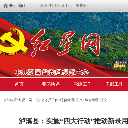
关于我们
2026年8月6日 16:24 星期四
首页
要闻快递
党建工作
干部工作
当前位置:
红星一网一云
>
公务员工作
>
综合管理
>
正文
>
综合管理
>
正文
泸溪县：实施“四大行动”推动新录