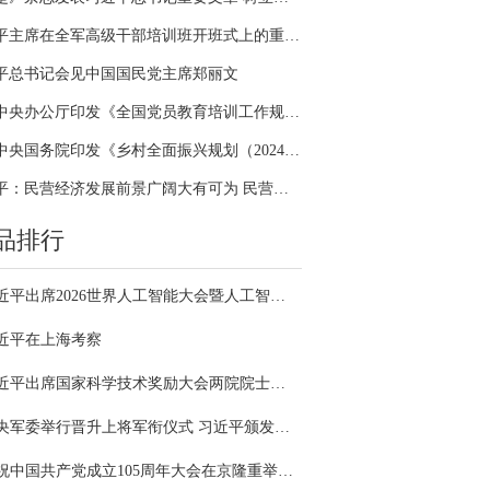
习近平主席在全军高级干部培训班开班式上的重要讲话引领全军开展思想整风、深化政治整训
平总书记会见中国国民党主席郑丽文
中共中央办公厅印发《全国党员教育培训工作规划（2024－2028年）》
中共中央国务院印发《乡村全面振兴规划（2024—2027年）》
习近平：民营经济发展前景广阔大有可为 民营企业和民营企业家大显身手正当其时
品排行
习近平出席2026世界人工智能大会暨人工智能全球治理高级别会议开幕式并发表主旨讲话
近平在上海考察
习近平出席国家科学技术奖励大会两院院士大会中国科协第十一次全国代表大会并发表重要讲话
中央军委举行晋升上将军衔仪式 习近平颁发命令状并向晋衔的军官表示祝贺
庆祝中国共产党成立105周年大会在京隆重举行 习近平发表重要讲话