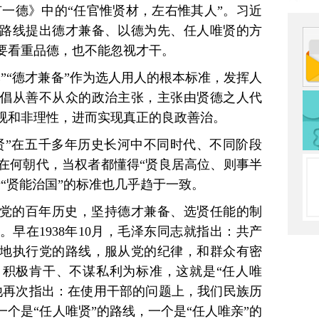
有一德》中的“任官惟贤材，左右惟其人”。习近
路线提出德才兼备、以德为先、任人唯贤的方
要看重品德，也不能忽视才干。
”“德才兼备”作为选人用人的根本标准，发挥人
倡从善不从众的政治主张，主张由贤德之人代
视和非理性，进而实现真正的良政善治。
贤”在五千多年历史长河中不同时代、不同阶段
在何朝代，当权者都懂得“贤良居高位、则事半
“贤能治国”的标准也几乎趋于一致。
党的百年历史，坚持德才兼备、选贤任能的制
早在1938年10月，毛泽东同志就指出：共产
地执行党的路线，服从党的纪律，和群众有密
积极肯干、不谋私利为标准，这就是“任人唯
他再次指出：在使用干部的问题上，我们民族历
个是“任人唯贤”的路线，一个是“任人唯亲”的