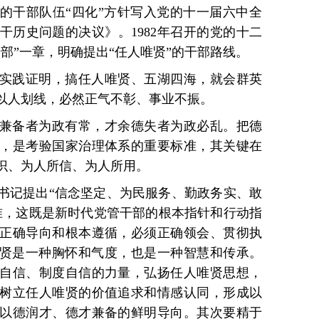
导的干部队伍“四化”方针写入党的十一届六中全
干历史问题的决议》。1982年召开的党的十二
部”一章，明确提出“任人唯贤”的干部路线。
实践证明，搞任人唯贤、五湖四海，就会群英
以人划线，必然正气不彰、事业不振。
兼备者为政有常，才余德失者为政必乱。把德
，是考验国家治理体系的重要标准，其关键在
识、为人所信、为人所用。
书记提出“信念坚定、为民服务、勤政务实、敢
准，这既是新时代党管干部的根本指针和行动指
正确导向和根本遵循，必须正确领会、贯彻执
唯贤是一种胸怀和气度，也是一种智慧和传承。
自信、制度自信的力量，弘扬任人唯贤思想，
树立任人唯贤的价值追求和情感认同，形成以
以德润才、德才兼备的鲜明导向。其次要精于