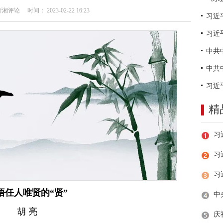
评论 时间： 2023-02-22 16:23
习近
精
习
悟任人唯贤的“贤”
胡 亮