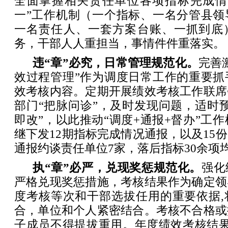
全面掌握相关责任单位各项指标完成情
一”工作机制（一个指标、一名分管县领
一名责任人、一套方案台账、一抓到底
务，干部人人重担当，事情件件重落实。
违“章”必究，日常管理规范化。
完善
效过程管理”作为调度日常工作的重要抓
效考核内容。定期开展绩效考核工作联席
部门“把脉问诊”，及时发现问题，适时
即改”，以此推动“调度+通报+督办”工作
继下发12期指标完成情况通报，以及15
通报约谈责任单位7家，落后指标30余项
执“章”必严，兑现奖惩规范化。
强化
严格兑现奖惩措施，考核结果作为确定领
度考核等次和干部选拔任用的重要依据,
合，单位和个人紧密结合。考核不合格或
子成员不得提拔重用。年度绩效考核结果