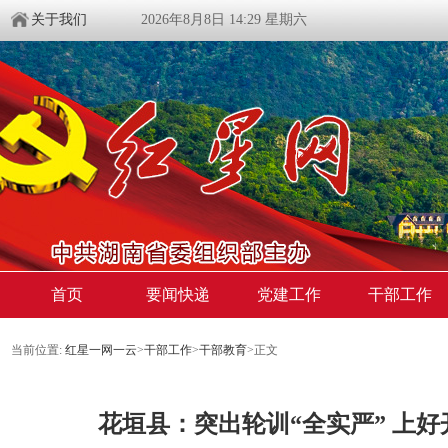
关于我们
2026年8月8日 14:29 星期六
首页
要闻快递
党建工作
干部工作
当前位置:
红星一网一云
>
干部工作
>
干部教育
>
正文
花垣县：突出轮训“全实严” 上好