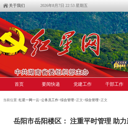
关于我们
2026年8月7日 22:53 星期五
首页
要闻快递
党建工作
干部工作
当前位置:
红星一网一云
>
公务员工作
>
综合管理
>
正文
>
综合管理
>
正文
岳阳市岳阳楼区： 注重平时管理 助