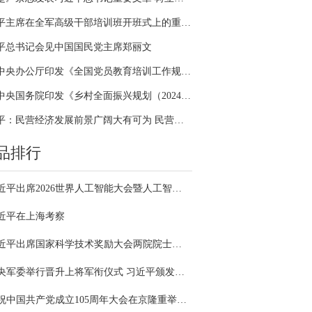
习近平主席在全军高级干部培训班开班式上的重要讲话引领全军开展思想整风、深化政治整训
平总书记会见中国国民党主席郑丽文
中共中央办公厅印发《全国党员教育培训工作规划（2024－2028年）》
中共中央国务院印发《乡村全面振兴规划（2024—2027年）》
习近平：民营经济发展前景广阔大有可为 民营企业和民营企业家大显身手正当其时
品排行
习近平出席2026世界人工智能大会暨人工智能全球治理高级别会议开幕式并发表主旨讲话
近平在上海考察
习近平出席国家科学技术奖励大会两院院士大会中国科协第十一次全国代表大会并发表重要讲话
中央军委举行晋升上将军衔仪式 习近平颁发命令状并向晋衔的军官表示祝贺
庆祝中国共产党成立105周年大会在京隆重举行 习近平发表重要讲话