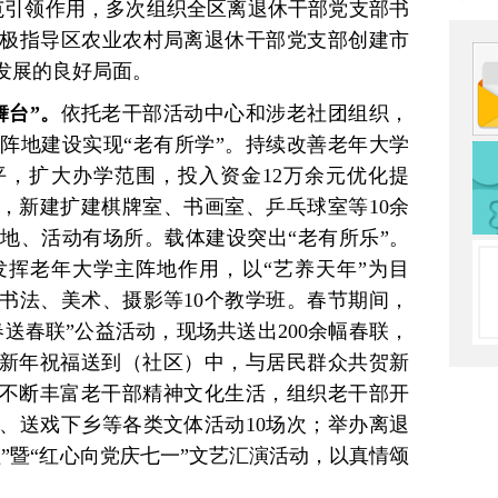
范引领作用，多次组织全区离退休干部党支部书
极指导区农业农村局离退休干部党支部创建市
发展的良好局面。
舞台”。
依托老干部活动中心和涉老社团组织，
阵地建设实现“老有所学”。持续改善老年大学
，扩大办学范围，投入资金12万余元优化提
设，新建扩建棋牌室、书画室、乒乓球室等10余
地、活动有场所。载体建设突出“老有所乐”。
挥老年大学主阵地作用，以“艺养天年”为目
书法、美术、摄影等10个教学班。春节期间，
送春联”公益活动，现场共送出200余幅春联，
的新年祝福送到（社区）中，与居民群众共贺新
。不断丰富老干部精神文化生活，组织老干部开
、送戏下乡等各类文体活动10场次；举办离退
”暨“红心向党庆七一”文艺汇演活动，以真情颂