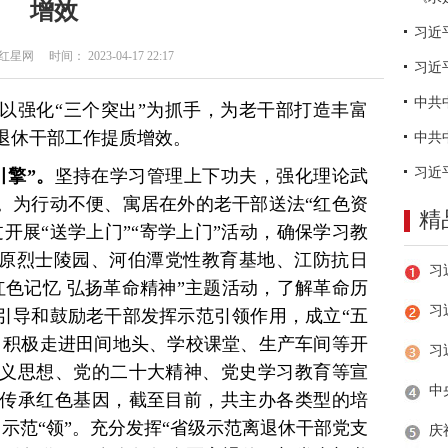
增效
网 时间： 2023-04-17 22:17
习近
以强化“三个突出”为抓手，为老干部打造丰富
退休干部工作提质增效。
引擎”。
坚持在学习管理上下功夫，强化理论武
”。为行动不便、寓居在外的老干部送法“红色资
精
过开展“送学上门”“寄学上门”活动，确保学习教
屈原烈士陵园、河伯潭党性教育基地、江防抗日
红色记忆 弘扬革命精神”主题活动，了解革命历
习
。引导和鼓励老干部发挥示范引领作用，成立“五
”，积极走进田间地头、学校课堂、生产车间等开
义思想、党的二十大精神、党史学习教育等宣
，传承红色基因，截至目前，共主办各类型的培
。示范“领”。充分发挥“省级示范离退休干部党支