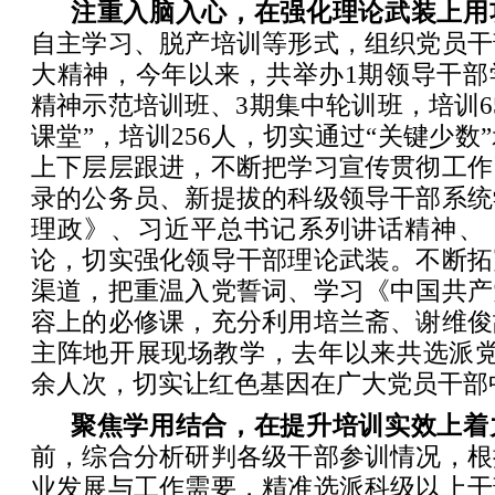
注重入脑入心，在强化理论武装上用
自主学习、脱产培训等形式，组织党员干
大精神，今年以来，共举办1期领导干部
精神示范培训班、3期集中轮训班，培训65
课堂”，培训256人，切实通过“关键少数
上下层层跟进，不断把学习宣传贯彻工作
录的公务员、新提拔的科级领导干部系统
理政》、习近平总书记系列讲话精神、
论，切实强化领导干部理论武装。不断拓
渠道，把重温入党誓词、学习《中国共产
容上的必修课，充分利用培兰斋、谢维俊
主阵地开展现场教学，去年以来共选派党
余人次，切实让红色基因在广大党员干部
聚焦学用结合，在提升培训实效上着
前，综合分析研判各级干部参训情况，根
业发展与工作需要，精准选派科级以上干