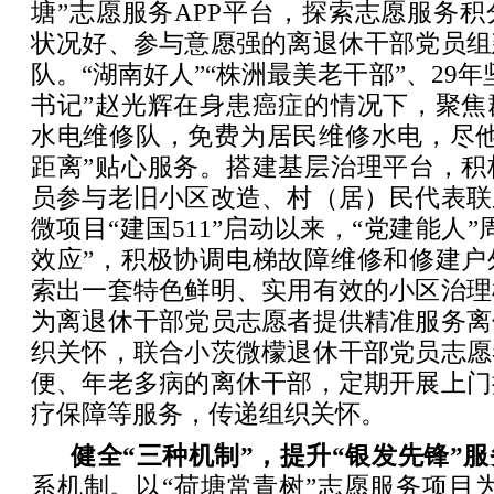
塘”志愿服务APP平台，探索志愿服务
状况好、参与意愿强的离退休干部党员组
队。“湖南好人”“株洲最美老干部”、29
书记”赵光辉在身患癌症的情况下，聚焦
水电维修队，免费为居民维修水电，尽他
距离”贴心服务。搭建基层治理平台，积
员参与老旧小区改造、村（居）民代表联
微项目“建国511”启动以来，“党建能人
效应”，积极协调电梯故障维修和修建户
索出一套特色鲜明、实用有效的小区治理
为离退休干部党员志愿者提供精准服务离
织关怀，联合小茨微檬退休干部党员志愿
便、年老多病的离休干部，定期开展上门
疗保障等服务，传递组织关怀。
健全“三种机制”，提升“银发先锋”
系机制。以“荷塘常青树”志愿服务项目