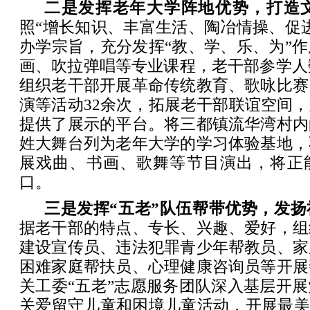
二是发挥老年大学阵地优势，打造
照“增长知识、丰富生活、陶冶情操、促
办学宗旨，充分发挥“教、学、乐、为”
画、吹拉弹唱等专业课程，老干部参学人数
组织老干部开展革命传统教育、歌咏比赛
演等活动32余次，拓展老干部联谊空间
提供了展示的平台。将三都镇流华湾村内
姓大舞台列为老年大学的学习体验基地，
展戏曲、书画、歌舞等节目演出，将正
口。
三是发挥“五老”队伍帮带优势，发
据老干部的特点、专长、兴趣、爱好，组
建设宣传员、违法犯罪青少年帮教员、家
困难家庭帮扶员、心理健康咨询员等开展
关工委“五老”志愿服务团队深入基层开
关爱留守儿童和困境儿童活动，开展最美