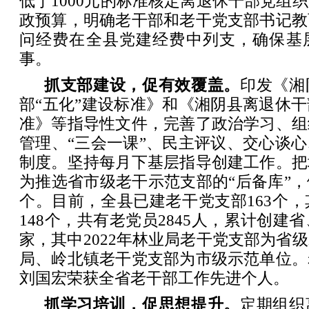
低于1000元的标准核定离退休干部党组
政预算，明确老干部和老干党支部书记教
问经费在全县党建经费中列支，确保基
事。
抓支部建设，促有效覆盖。
印发《湘
部“五化”建设标准》和《湘阴县离退休
准》等指导性文件，完善了政治学习、组
管理、“三会一课”、民主评议、交心谈
制度。坚持每月下基层指导创建工作。把
为推选省市级老干示范支部的“后备库”
个。目前，全县已建老干党支部163个，
148个，共有老党员2845人，累计创建
家，其中2022年林业局老干党支部为省
局、岭北镇老干党支部为市级示范单位。
刘国宏荣获全省老干部工作先进个人。
抓学习培训，促思想提升。
定期组织