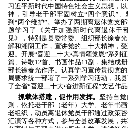
习近平新时代中国特色社会主义思想，以
神，引导老干部牢固树立“四个意识”、
到“两个维护”。举办了两期离退休党支
题学习了《关于加强新时代离退休干
见》，特别是县委常委、组织部长徐春光
解和湘阴工作，宣讲党的二十大精神，受
迎。开展“喜迎二十大•真情颂党恩”系列征
篇、诗歌12首、书画作品11副，集结成
部长徐春光作序。认真学习宣传贯彻党的
局要求统一部署了一系列学习活动，我县
了全省“喜迎二十大•奋进新征程”文艺作
抓载体搭建，促作用发挥。
坚持自觉
则，依托老干部（老年）大学、老年书画
老组织，动员离退休党员干部通过政策咨
汇演等各种方式，参与全县改革发展，共