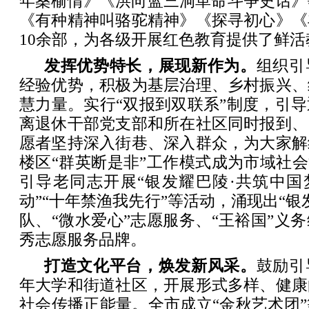
年桑榆情》《洪向蓝三洞革命斗争史话》
《有种精神叫骆驼精神》《探寻初心》《
10余部，为各级开展红色教育提供了鲜活
发挥优势特长，展现新作为。
组织引
经验优势，积极为基层治理、乡村振兴、
慧力量。实行“双报到双联系”制度，引
离退休干部党支部和所在社区同时报到、
愿者坚持深入街巷、深入群众，为大家解
楼区“群英断是非”工作模式成为市域社会
引导老同志开展“银发耀巴陵·共筑中国
动”“十年禁渔我先行”等活动，涌现出“银
队、“微水爱心”志愿服务、“王裕国”义
秀志愿服务品牌。
打造文化平台，焕发新风采。
鼓励引
年大学和街道社区，开展形式多样、健康
社会传播正能量。全市成立“金秋艺术团