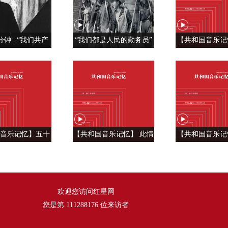
分钟 | “我们共产
“我们都是人民的勤务员”
【共和国音乐记
特殊材料制成的”
红旗， 我为你
《红旗飘
音乐记忆】五十
【共和国音乐记忆】 此情
【共和国音乐记
言 汇成一句话
温暖人间 ——《好人一生
雄风震天吼 —
《爱我中华》
平安》
风》
欢迎您访问红星网
您是第
111288176
位来访者