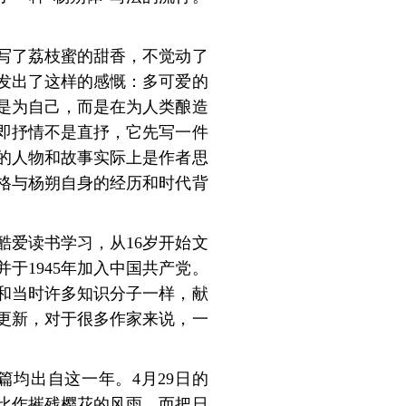
写了荔枝蜜
的甜香，不觉动了
发出了这样的感慨：
多可爱的
是为自己，而是在为人类酿造
即抒情不
是直抒，它先写一件
的人物和故事实际上是作者思
格与杨朔自身的经
历和时代背
酷爱读书
学习，从16岁开始文
于1945年加入中
国共产党。
和当时许多知识分子一样，献
更新，对于很多作
家来说，一
篇均出自这一年。4月29日的
比作摧残樱花的风雨，而把日