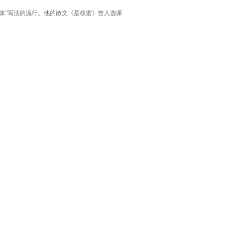
体”写法的流行。他的散文《荔枝蜜》曾入选课