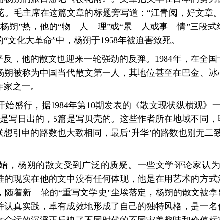
花。毛主席在这篇文章的标题旁写道：“江青阅，好文章
杨朔”热，他的
“物—人—理”或“景—人或事—情”三段
“文化大革命”中，杨朔于1968年被迫害
致死。
被平反，他的散文也迎来一轮强劲的反弹。
1984年，在全
杨朔被称为中国当代散文第一人，其地位甚至在巴金、冰
作家之一。
始盛行，据1984年第10期发表的《散文现状
纵横观》一
篇是写日
出的，5篇是写贝壳的。这些作者所在地域不同，
想引申的路数也大致相同，最后‘升华’的路
数也别无二
期开始，杨朔的散文受到广泛的质疑。一些文学评
论家认为
难的现实在
他的文中没有任何体现，他是在用艺术的方式
，随着新一轮的“重写文学史”尘埃落定，杨朔的
散文被拿
并认真实践，卓有成效地形成
了自己的独特风格，是一名