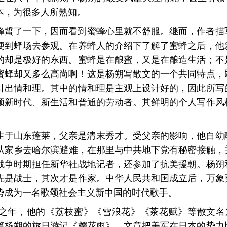
本，为很多人所熟知。
蜂蜇了一下，因而看
到蜜蜂心里就不舒服。继而，作者描
便到蜂场去参观。在养蜂人的介绍下了解了蜜蜂
之后，他
的却
是极好的东西。蜜蜂是在酿蜜，又是在酿造生活；
不
蜜蜂却又多么高尚啊！
这是杨朔写散文的一个共同特点，
引出情和理。其中的情和理是主观上设计好的，
因此所写
颂新时代、新生活和普通的
劳动者。其鲜明的个人写作风
年生于山东蓬莱，父
亲是清末秀才。受父亲的影响，他自幼
家乡去哈尔滨避难，在那里与中共地下党有秘密接触，并
战争时期担任新华社战地记者，还参
加了抗美援朝。杨朔
先是战士，其次才是作家。中华人民共和国成立后，万象
势成为一名歌颂社会主义新中国的时
代歌手。
巅峰之年，他的《荔枝蜜》《雪浪花》《茶花赋》等散
文名
篇杨朔的旅日
游记《樱花雨》。文章把美军在日本的势力