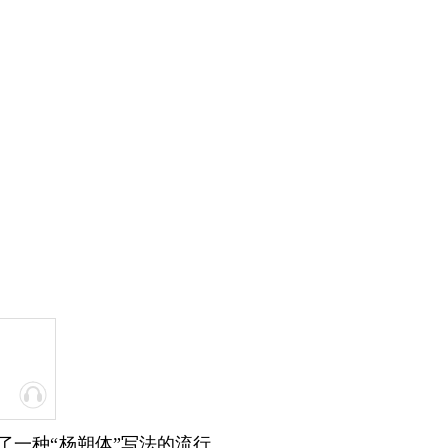
了一种
“杨朔体”写法的流行。