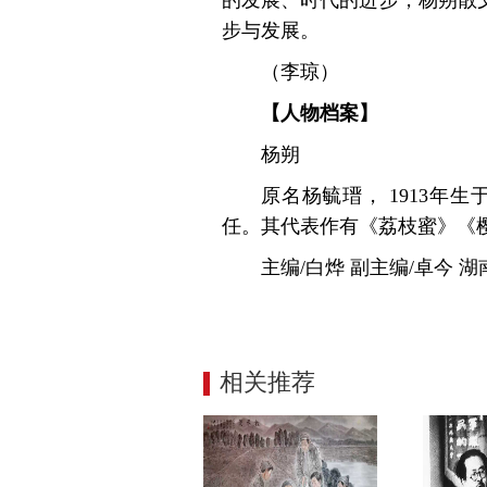
的发展、时代的进步，
杨朔散
步与发展。
（李琼）
【人物档案】
杨朔
原名杨毓瑨， 1913年
任。其代
表作有《荔枝蜜》《
主编/白烨 副主编/卓今 
相关推荐