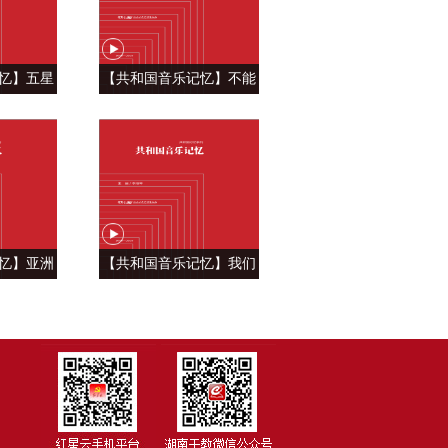
忆】五星
【共和国音乐记忆】不能
自豪 ——
忘怀的眷恋 ——《青藏高
飘》
原》
忆】亚洲
【共和国音乐记忆】我们
—《亚洲雄
祝福你的生日 ——《今天
是你的生日》