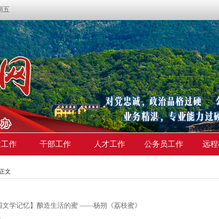
星期五
建工作
干部工作
人才工作
公务员工作
远程
>正文
国文学记忆】酿造生活的蜜 ——杨朔《荔枝蜜》