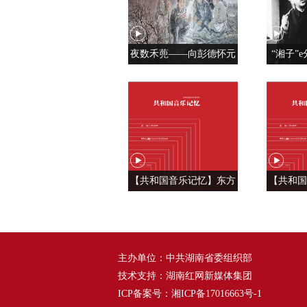
夜数禾蔸——向彭德怀元
“湘子”e
帅学调查研究
党人是用
【共和国音乐记忆】东方
【共和国
风来满眼春 ——《春天的
六种语
故事》
——
主办单位：中共湖南省委组织部
技术支持：湖南红网新媒体集团
ICP备案号：
湘ICP备17016663号-1