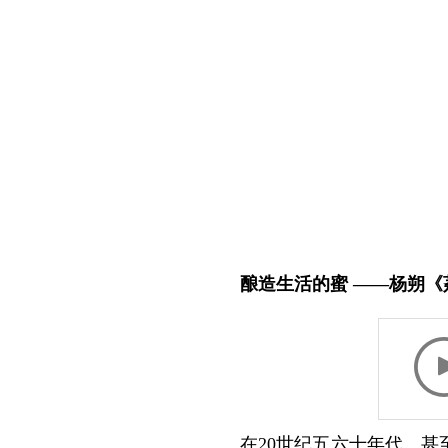
酿造生活的蜜 ——杨朔《
在20世纪五六十年代、甚