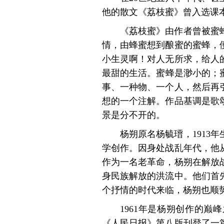
他的散文《荔枝蜜》曾入
选课
《荔枝蜜》由作者曾被蜜
情，由蜂蜜想到酿蜜的蜜蜂，
小生灵啊！对人无所求，给人
最甜的生活。蜜
蜂是渺小的；
事、一种物、一个人，然后
再
想的一个
注解。作品基调是歌
景是分不开的。
杨朔原名杨毓瑨，1913
学创作。因身处战乱年代，他从
作为一名老革命，杨朔在解放
身民族解放的洪流中。他们
首
个抒情的时代来临，杨朔也顺
1961年是杨朔创作的
《人民日报》第八版刊登了一