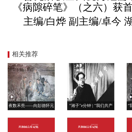
《病隙碎笔》（之六）获
主编/白烨 副主编/卓今
相关推荐
夜数禾蔸——向彭德怀元
“湘子”e分钟 | “我们共产
“
帅学调查研究
党人是用特殊材料制成的”