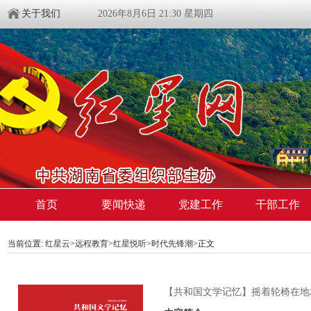
关于我们
2026年8月6日 21:30 星期四
首页
要闻快递
党建工作
干部工作
当前位置:
红星云
>
远程教育
>
红星悦听
>
时代先锋潮
>正文
【共和国文学记忆】摇着轮椅在地