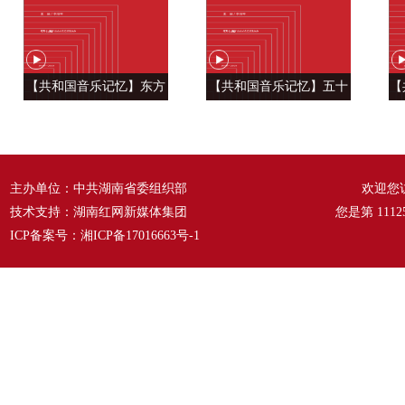
【共和国音乐记忆】东方
【共和国音乐记忆】五十
【
风来满眼春 ——《春天的
六种语言 汇成一句话
温
故事》
——《爱我中华》
主办单位：中共湖南省委组织部
欢迎您
技术支持：湖南红网新媒体集团
您是第
1112
ICP备案号：
湘ICP备17016663号-1