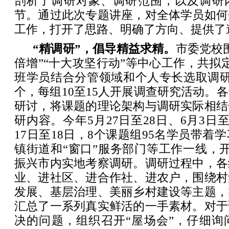
剖析了调研对象、调研范围，以及调研
节。通过此次专题讲座，对全体学员如何
工作，打开了思路、明确了方向、提供了
“精调研”，倡导精益求精。
市委党校
倍增”“十大攻坚行动”等中心工作，共拟
班学员结合分管领域和个人专长选取调研
个，每组10至15人开展调查研究活动。
研讨，将课题的理论架构与调研实际相结
研内容。今年5月27日至28日、6月3日至
17日至18日，8个课题组95名学员带着
镇街道和“窗口”服务部门等工作一线，
振兴市内实地考察调研。调研过程中，各
业、进社区、进合作社、进农户，围绕村
发展、基层治理、美丽乡村建设等主题，
汇总了一系列真实鲜活的一手素材。对于
决的问题，组织召开“屋场会”，仔细询