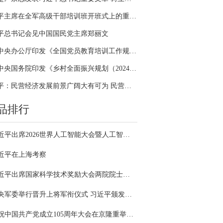
习近平主席在全军高级干部培训班开班式上的重要讲话引领全军开展思想整风、深化政治整训
平总书记会见中国国民党主席郑丽文
中共中央办公厅印发《全国党员教育培训工作规划（2024－2028年）》
中共中央国务院印发《乡村全面振兴规划（2024—2027年）》
习近平：民营经济发展前景广阔大有可为 民营企业和民营企业家大显身手正当其时
品排行
习近平出席2026世界人工智能大会暨人工智能全球治理高级别会议开幕式并发表主旨讲话
近平在上海考察
习近平出席国家科学技术奖励大会两院院士大会中国科协第十一次全国代表大会并发表重要讲话
中央军委举行晋升上将军衔仪式 习近平颁发命令状并向晋衔的军官表示祝贺
庆祝中国共产党成立105周年大会在京隆重举行 习近平发表重要讲话