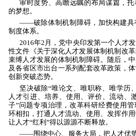
审时度势、高瞻远瞩的布局谋篇，托
的梦想。
——破除体制机制障碍，加快构建具
制度体系。
2016年2月，党中央印发第一个人才
性文件《关于深化人才发展体制机制改革
束缚人才发展的体制机制障碍。随后，中
及各省区市出台一系列配套改革政策，体
创新突破态势。
坚决破除“唯论文、唯职称、唯学历
人才引进、培养、使用、评价、流动、激
子”问题专项治理，改革科研经费使用管
环相扣，打通人才流动、使用、发挥作用
让人才“红利”得以源源不断释放。
——围绕中心、服务大局，把人才优