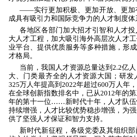
——实行更加积极、更加开放、更加
成具有吸引力和国际竞争力的人才制度体
各地区各部门加大招才引智和人才投
大人才工程，加大吸引海外高层次人才工
业平台、提供优质服务等多种措施，形成
才格局。
当前，我国人才资源总量达到2.2亿
大、门类最齐全的人才资源大国；研发人
325万人年提高到2022年超过600万人
在全球创新指数排名中，已从2012年的第
年的第十一位……新时代十年，人才队伍
持续增强，人才比较优势稳步增强，为强
供了坚强人才保证和智力支持。
新时代新征程，各级党委及其组织部