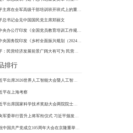
习近平主席在全军高级干部培训班开班式上的重要讲话引领全军开展思想整风、深化政治整训
平总书记会见中国国民党主席郑丽文
中共中央办公厅印发《全国党员教育培训工作规划（2024－2028年）》
中共中央国务院印发《乡村全面振兴规划（2024—2027年）》
习近平：民营经济发展前景广阔大有可为 民营企业和民营企业家大显身手正当其时
品排行
习近平出席2026世界人工智能大会暨人工智能全球治理高级别会议开幕式并发表主旨讲话
近平在上海考察
习近平出席国家科学技术奖励大会两院院士大会中国科协第十一次全国代表大会并发表重要讲话
中央军委举行晋升上将军衔仪式 习近平颁发命令状并向晋衔的军官表示祝贺
庆祝中国共产党成立105周年大会在京隆重举行 习近平发表重要讲话