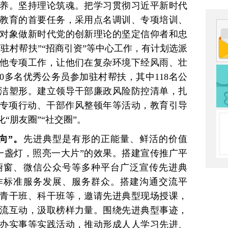
养。坚持理论筑魂。把学习贯彻习近平新时代
教育的首要任务，采用点名调训、专项培训、
对象做新时代党的创新理论的坚定信仰者和忠
驻村帮扶”“招商引资”等中心工作，有计划选派
他专项工作，让他们在复杂环境下经风雨、壮
0多名优秀公务员参加驻村帮扶，其中118名公
洁塑形。建立领导干部廉政风险防控清单，扎
腐专项行动、干部作风整顿年等活动，教育引导
“朋友圈”“社交圈”。
向”。
先进典型是有形的正能量、鲜活的价值
一盏灯，照亮一大片”的效果。搭建宣传推广平
橱窗、微信公众号等多种平台广泛宣传先进典
作标准服务发展、服务群众。搭建沟通交流平
青干班、科干班等，邀请先进典型现场授课，
流互动，汲取榜样力量。围绕先进典型事迹，
办实事等实践活动，推动形成人人学习先进、