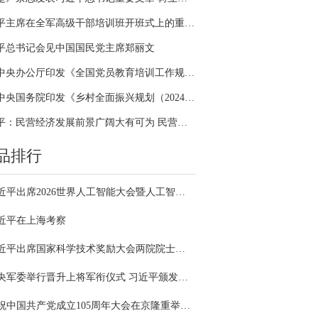
习近平主席在全军高级干部培训班开班式上的重要讲话引领全军开展思想整风、深化政治整训
平总书记会见中国国民党主席郑丽文
中共中央办公厅印发《全国党员教育培训工作规划（2024－2028年）》
中共中央国务院印发《乡村全面振兴规划（2024—2027年）》
习近平：民营经济发展前景广阔大有可为 民营企业和民营企业家大显身手正当其时
品排行
习近平出席2026世界人工智能大会暨人工智能全球治理高级别会议开幕式并发表主旨讲话
近平在上海考察
习近平出席国家科学技术奖励大会两院院士大会中国科协第十一次全国代表大会并发表重要讲话
中央军委举行晋升上将军衔仪式 习近平颁发命令状并向晋衔的军官表示祝贺
庆祝中国共产党成立105周年大会在京隆重举行 习近平发表重要讲话