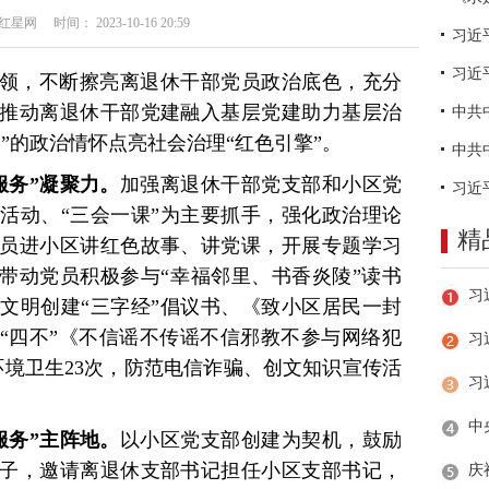
网 时间： 2023-10-16 20:59
习近
领，不断擦亮离退休干部党员政治底色，充分
推动离退休干部党建融入基层党建助力基层治
”的政治情怀点亮社会治理“红色引擎”。
服务”凝聚力。
加强离退休干部党支部和小区党
活动、“三会一课”为主要抓手，强化政治理论
精
员进小区讲红色故事、讲党课，开展专题学习
”带动党员积极参与“幸福邻里、书香炎陵”读书
文明创建“三字经”倡议书、《致小区居民一封
订“四不”《不信谣不传谣不信邪教不参与网络犯
习
环境卫生23次，防范电信诈骗、创文知识宣传活
服务”主阵地。
以小区党支部创建为契机，鼓励
子，邀请离退休支部书记担任小区支部书记，