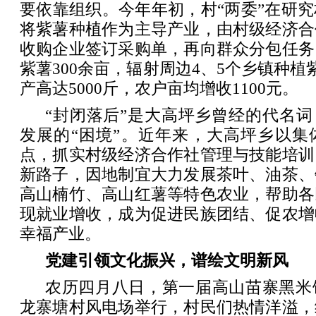
要依靠组织。今年年初，村“两委”在研
将紫薯种植作为主导产业，由村级经济合
收购企业签订采购单，再向群众分包任务
紫薯300余亩，辐射周边4、5个乡镇种植
产高达5000斤，农户亩均增收1100元。
“封闭落后”是大高坪乡曾经的代名词
发展的“困境”。近年来，大高坪乡以集
点，抓实村级经济合作社管理与技能培训
新路子，因地制宜大力发展茶叶、油茶、
高山楠竹、高山红薯等特色农业，帮助各
现就业增收，成为促进民族团结、促农增
幸福产业。
党建引领文化振兴，谱绘文明新风
农历四月八日，第一届高山苗寨黑米
龙寨塘村风电场举行，村民们热情洋溢，