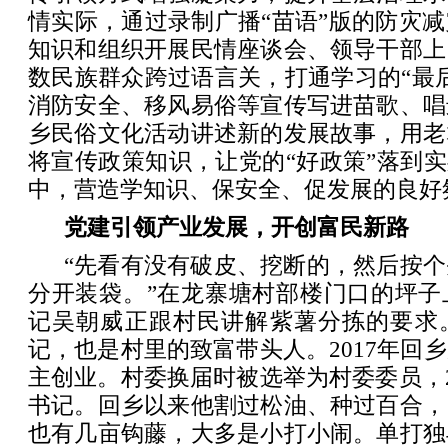
情实际，通过录制广播“苗语”版的防灾
知识和组织开展民情座谈会、领导干部上
数民族群众跨过语言关，打通学习的“最
消防安全、移风易俗等宣传写进苗歌、唱
乡民俗文化活动讲述新的发展故事，用老
将宣传政策知识，让党的“好政策”落到实
中，营造学知识、保安全、促发展的良好
党建引领产业发展，开创富民新路
“先看有没有破皮、挖断的，然后按
分开装袋。”在龙寨塘村部楼门口的坪子
记吴朝威正跟村民讲解紫薯分拣的要求
记，也是村里的致富带头人。2017年回
主创业。村委换届时被选举为村委委员，2
书记。回乡以来他割过松油、种过百合，
也有几亩钩藤，大多是小打小闹。单打独