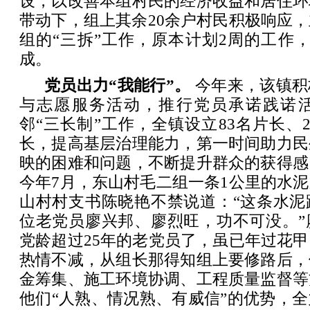
设，以改善本组村民的经济收益和居住环
带动下，组上其余20余户村民积极响应
组的“三拆”工作，原本计划2周的工作
成。
党员出力“我能行”。
今年来，该镇积
与志愿服务活动，推行党员承诺践诺
邻“三长制”工作，全镇设立83名片长、2
长，提高基层治理能力，第一时间助力民
映的困难和问题，不断提升群众的获得感
今年7月，东山村毛二组一条1公里的水
山村村支书陈晓艳不禁说道：“这条水泥
位老党员廖兴邦、廖烈旺，功不可没。”
党龄超过25年的老党员了，虽已年过花
热情不减，从组长那得知组上要修路后，
金筹集、施工环境协调、工程质量监督等
他们“人熟、情况熟、有威信”的优势，