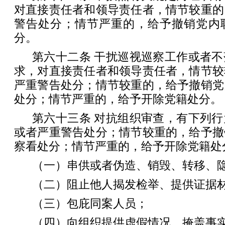
对直接责任者和领导责任者，情节较重的
警告处分；情节严重的，给予撤销党内
分。
第六十二条 干扰巡视巡察工作或者
求，对直接责任者和领导责任者，情节较
严重警告处分；情节较重的，给予撤销党
处分；情节严重的，给予开除党籍处分。
第六十三条 对抗组织审查，有下列
或者严重警告处分；情节较重的，给予撤
察看处分；情节严重的，给予开除党籍处
（一）串供或者伪造、销毁、转移、
（二）阻止他人揭发检举、提供证据
（三）包庇同案人员；
（四）向组织提供虚假情况，掩盖事