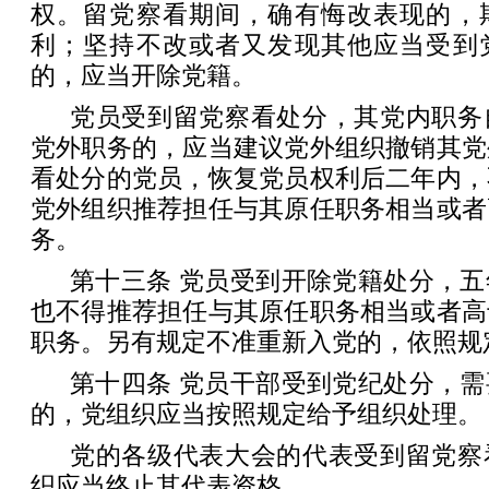
权。留党察看期间，确有悔改表现的，
利；坚持不改或者又发现其他应当受到
的，应当开除党籍。
党员受到留党察看处分，其党内职务
党外职务的，应当建议党外组织撤销其党
看处分的党员，恢复党员权利后二年内，
党外组织推荐担任与其原任职务相当或者
务。
第十三条 党员受到开除党籍处分，
也不得推荐担任与其原任职务相当或者高
职务。另有规定不准重新入党的，依照规
第十四条 党员干部受到党纪处分，
的，党组织应当按照规定给予组织处理。
党的各级代表大会的代表受到留党察
织应当终止其代表资格。