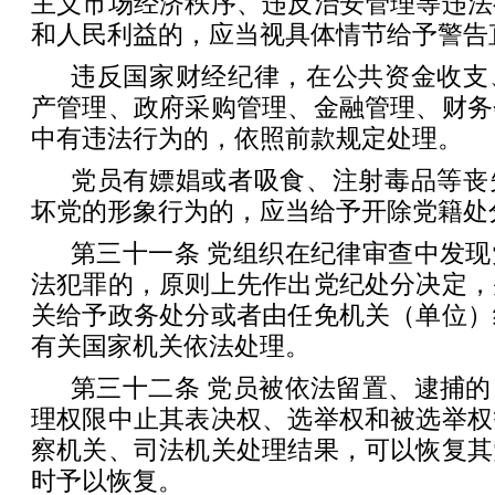
主义市场经济秩序、违反治安管理等违法
和人民利益的，应当视具体情节给予警告
违反国家财经纪律，在公共资金收支
产管理、政府采购管理、金融管理、财务
中有违法行为的，依照前款规定处理。
党员有嫖娼或者吸食、注射毒品等丧
坏党的形象行为的，应当给予开除党籍处
第三十一条 党组织在纪律审查中发
法犯罪的，原则上先作出党纪处分决定，
关给予政务处分或者由任免机关（单位）
有关国家机关依法处理。
第三十二条 党员被依法留置、逮捕
理权限中止其表决权、选举权和被选举权
察机关、司法机关处理结果，可以恢复其
时予以恢复。