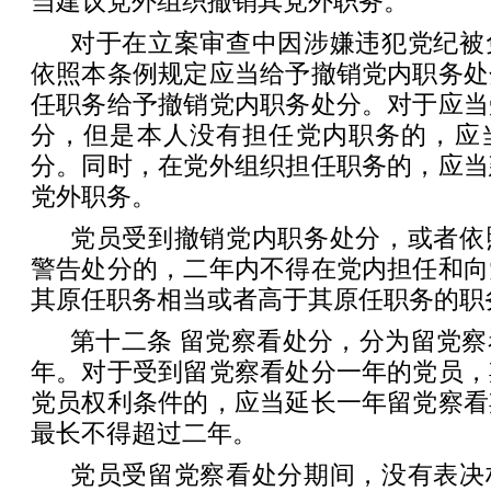
当建议党外组织撤销其党外职务。
对于在立案审查中因涉嫌违犯党纪被
依照本条例规定应当给予撤销党内职务处
任职务给予撤销党内职务处分。对于应当
分，但是本人没有担任党内职务的，应
分。同时，在党外组织担任职务的，应当
党外职务。
党员受到撤销党内职务处分，或者依
警告处分的，二年内不得在党内担任和向
其原任职务相当或者高于其原任职务的职
第十二条 留党察看处分，分为留党
年。对于受到留党察看处分一年的党员，
党员权利条件的，应当延长一年留党察看
最长不得超过二年。
党员受留党察看处分期间，没有表决