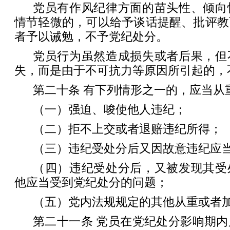
党员有作风纪律方面的苗头性、倾向
情节轻微的，可以给予谈话提醒、批评教
者予以诫勉，不予党纪处分。
党员行为虽然造成损失或者后果，但
失，而是由于不可抗力等原因所引起的，
第二十条 有下列情形之一的，应当从
（一）强迫、唆使他人违纪；
（二）拒不上交或者退赔违纪所得；
（三）违纪受处分后又因故意违纪应
（四）违纪受处分后，又被发现其受
他应当受到党纪处分的问题；
（五）党内法规规定的其他从重或者
第二十一条 党员在党纪处分影响期