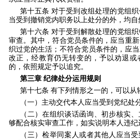
第十五条 对于受到改组处理的党组
当受到撤销党内职务以上处分的外，均自
第十六条 对于受到解散处理的党组
审查。其中，符合党员条件的，应当重新
织过党的生活；不符合党员条件的，应当
改正，经教育仍无转变的，予以劝退或
的，依照规定予以追究。
第三章 纪律处分运用规则
第十七条 有下列情形之一的，可以从
（一）主动交代本人应当受到党纪处
（二）在组织谈话函询、初步核实、
够配合核实审查工作，如实说明本人违纪
（三）检举同案人或者其他人应当受