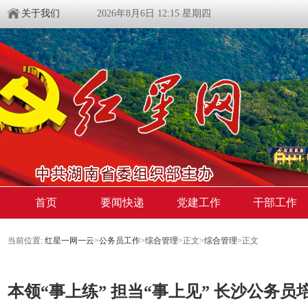
关于我们
2026年8月6日 12:15 星期四
首页
要闻快递
党建工作
干部工作
当前位置:
红星一网一云
>
公务员工作
>
综合管理
>
正文
>
综合管理
>
正文
本领“事上练” 担当“事上见” 长沙公务