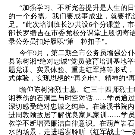
“加强学习、不断完善提升是人生的
的一个必需。我们要成事成业，就要把
足。”此次培训班长沙共设6个分课堂，
部长罗缵吉在市委党校分课堂上殷切寄语
录公务员扣好履职“第一粒扣子”。
今年9月，第二期全市公务员增强公
县陈树湘“绝对忠诚”党员教育培训基地举
题党课、实景体验、重走红军路等形式，
式体验，实现思想的“再充电”、精神的“再
瞻仰陈树湘烈士墓、红三十四师烈士
湘养伤的石洞里与时空对话……学员通过
深切感受绝对忠诚之纯粹。在濂溪书院内
进周敦颐故居了解优良家风家训……学员
教学不断增强廉洁自律意识。在葫芦岩石
水的场景，走进瑶寨聆听《红军战士“一