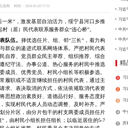
网 时间： 2024-01-03 17:51
习近
后一米”，激发基层自治活力，绥宁县河口乡推
起村（居）民代表联系服务群众“连心桥”。
表队伍。
择优选任片、组、邻“三长”，着力构
与群众的递进式联系网络体系。严把村民代表
民自荐、党员群众民主举荐、组织推荐、综合
精
遵纪守法、办事公道、热心服务的村民中推选
委成员、优秀党员、村民小组长等积极参选。
常履职或不适宜继续担任的村民代表，通过主
请求、表决取消的方式，依法依规取消代表资
习
将思想政治素质好、道德品行好、服务态度好
，实现村民代表人员动态调整、及时补齐。严
划分片区，由分片包干的村支两委成员担任片
”，由村民小组长担任组长；以临近居住的5-7