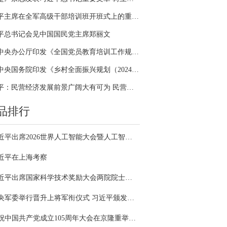
习近平主席在全军高级干部培训班开班式上的重要讲话引领全军开展思想整风、深化政治整训
平总书记会见中国国民党主席郑丽文
中共中央办公厅印发《全国党员教育培训工作规划（2024－2028年）》
中共中央国务院印发《乡村全面振兴规划（2024—2027年）》
习近平：民营经济发展前景广阔大有可为 民营企业和民营企业家大显身手正当其时
品排行
习近平出席2026世界人工智能大会暨人工智能全球治理高级别会议开幕式并发表主旨讲话
近平在上海考察
习近平出席国家科学技术奖励大会两院院士大会中国科协第十一次全国代表大会并发表重要讲话
中央军委举行晋升上将军衔仪式 习近平颁发命令状并向晋衔的军官表示祝贺
庆祝中国共产党成立105周年大会在京隆重举行 习近平发表重要讲话