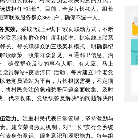
村民小组长推荐、村民委员会表决同意的方式，
选拔担任“邻长”。目前，全乡片长40人、组长
零距离联系服务群众3691户，确保不漏一人。
务实效。
采取“线上+线下”双向联动方式，不断
化联系服务群众的广度和频率。抓实线上联系
邻长、邻长联群众的三级架构模式，明确群纪
解读政策、收集群众意见、互通邻里信息、沟
务，确保群众反映的事有人听、有人应、马上
老党员驿站+夜话河口”活动，每片建立1个老党
以老党员驿站为平台，片长根据需要，不定期
，将村民关注的急难愁盼问题全面收集、及时
映、代表收集、党组织答复解决”的问题解决闭
伍活力。
注重村民代表日常管理，坚持激励与
责。建立荣誉激励机制，对“三长”实行全乡统
代表身份意识、服务意识和履职能力。每年组