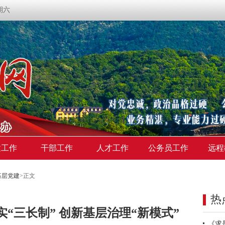
星期六
建工作
干部工作
人才工作
公务员工作
远程
基层党建
>
正文
热
“三长制” 创新基层治理“新模式”