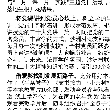
与“一月一课一片一实践”主题党日活动
落地生根开花结果。
将党课讲到党员心坎上。
树立学的
讲，党员干部跟着讲，形成示范效应。郴
讲授党的二十大党课，第一时间把党的二
名党员。丰富学的方式。沙洲村党支部每
每月办一次“沙洲夜校”，全村党员踊跃
勇上台讲“微党课”，大家畅所欲言，纷
奋斗、讲未来。浓厚学的氛围。沙洲村联
党的二十大精神知识抢答赛，吸引200余
借观影找到发展新路子。
充分用好本
作了《半条被子》《支书接力，“小茶树
等本地教育片10余部，发动全员参与观
送“线上学习包”，为在家的老年党员“送
观看完教学片后，随即组织召开“金点子