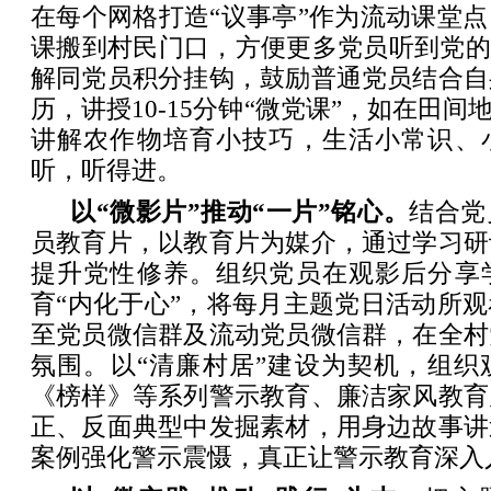
在每个网格打造“议事亭”作为流动课堂
课搬到村民门口，方便更多党员听到党的
解同党员积分挂钩，鼓励普通党员结合自
历，讲授10-15分钟“微党课”，如在田间
讲解农作物培育小技巧，生活小常识、
听，听得进。
以“微影片”推动“一片”铭心。
结合党
员教育片，以教育片为媒介，通过学习研
提升党性修养。组织党员在观影后分享
育“内化于心”，将每月主题党日活动所
至党员微信群及流动党员微信群，在全村
氛围。以“清廉村居”建设为契机，组织
《榜样》等系列警示教育、廉洁家风教育
正、反面典型中发掘素材，用身边故事讲
案例强化警示震慑，真正让警示教育深入