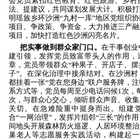
会党员紧扣红色教育、红色旅游、乡村振
法、提建议，共同谋划发展大计。积极打
明瑶族乡环沙洲“九村一库”地区党组织
项目、争政策、争资金，大力推进三产融
项目，加快打造红色沙洲闪亮名片。
把实事做到群众家门口。
在干事创业
建引领，发挥党员致富带头人的作用，通
章，党员带领群众“种果子、开店子、摆
子”。在深化治理中接亲结对。在沙洲村
都挂着一张“党在您身边”联户服务牌，
系方式等，党员每周至少电话问候1次，每
次，与群众心交心，倾听群众声音、收集
关切。在急难险重中挺身而出。组建
合“一网治理”，发挥片组邻“三长”的作
间地头开展森林防火巡逻、人居环境整治
巢老人等志愿服务实践活动，构建起一