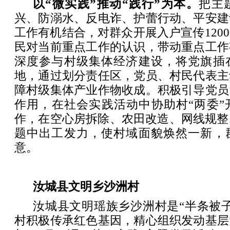
以“微实践”推动“践行”为本。
把主
兴、防溺水、反电诈、护蕾行动、平安建
工作有机结合，对群众开展入户宣传120
民对当前重点工作的认识，带动重点工作
深度参与村级集体经济建设，将党旗插
地，通过划分责任区，党员、村民代表主
障村级集体产业作物收成。积极引导党员
作用，在社会实践活动中协助村“两委”
作，在空心房拆除、农田改造、网线规整
题中出工发力，使村域面貌焕然一新，
意。
汝城县文明乡沙洲村
汝城县文明瑶族乡沙洲村是“半条被
村积极传承红色基因，精心组织发动基层