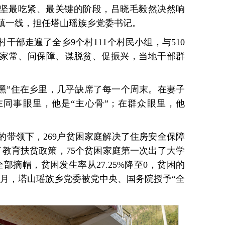
贫攻坚最吃紧、最关键的阶段，吕晓毛毅然决然响
镇一线，担任塔山瑶族乡党委书记。
干部走遍了全乡9个村111个村民小组，与510
家常、问保障、谋脱贫、促振兴，当地干部群
。
加黑”住在乡里，几乎缺席了每一个周末。在妻子
在同事眼里，他是“主心骨”；在群众眼里，他
的带领下，269户贫困家庭解决了住房安全保障
了教育扶贫政策，75个贫困家庭第一次出了大学
全部摘帽，贫困发生率从27.25%降至0，贫困的
年2月，塔山瑶族乡党委被党中央、国务院授予“全
。