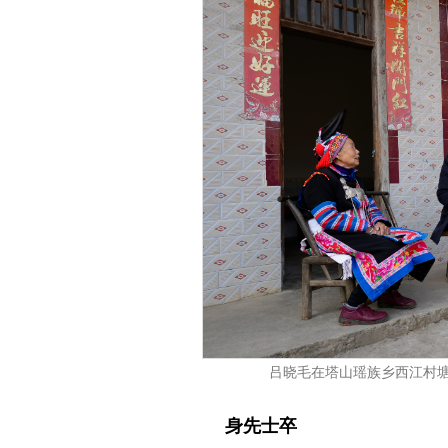
吕晓毛在塔山瑶族乡西江村
身先士卒