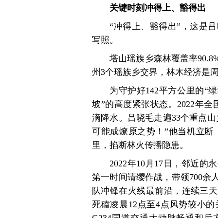
关键时刻冲得上、豁得出
“冲得上、豁得出”，这是
写照。
塔山瑶族乡森林覆盖率90.
州3个瑶族乡交界，林木经济是
为守护好142平方公里的“
坡”的高度紧张状态。2022年
滴降水。吕晓毛走遍33个重点
可能成燎原之势！”他当机立断，
里，掐断林火传播隐患。
2022年10月17日，邻
第一时间请缨作战，带领700
队冲锋在火线最前沿，连续三天
死磕凌晨12点至4点风势较小