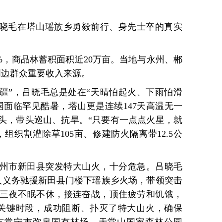
吕晓毛在塔山瑶族乡勇毅前行、身先士卒的真实
8%，商品林蓄积面积近20万亩。当地与永州、郴
周边群众重要收入来源。
绿疆”，吕晓毛总是处在“天晴怕起火、下雨怕滑
全国面临罕见酷暑，塔山更是连续147天高温无一
山头，带头巡山、抗旱。“只要有一点点火星，就
组织割灌除草105亩、修建防火隔离带12.5公
近的永州市新田县突发特大山火，十分危急。吕晓毛
余人义务驰援新田县门楼下瑶族乡火场，带领突击
三夜不眠不休，接连奋战，顶住疲劳和饥饿，
的关键时段，成功阻断、扑灭了特大山火，确保