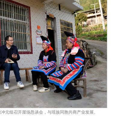
塘冲元组召开屋场恳谈会，与瑶族同胞共商产业发展。