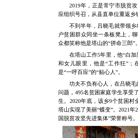
2019年，正是常宁市脱
应组织号召，从县直单位重返乡
不到半年，吕晓毛就带领乡村
户贫困群众同坐一条板凳上，聊
众都笑称他是塔山的“拼命三郎”
在塔山工作5年里，他“白
和女儿眼里，他是“工作狂”；
是“一呼百应”的“贴心人”。
功夫不负有心人，在吕晓毛
问题，495名贫困家庭学生享受
生。2020年底，该乡9个贫困村
塔山实现了美丽“蝶变”。2021
国脱贫攻坚先进集体”荣誉称号