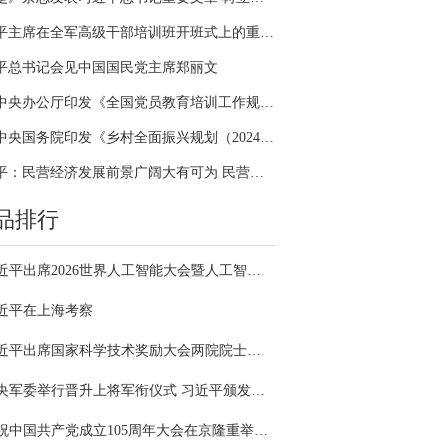
习近平主席在全军高级干部培训班开班式上的重要讲话引领全军开展思想整风、深化政治整训
平总书记会见中国国民党主席郑丽文
中共中央办公厅印发《全国党员教育培训工作规划（2024－2028年）》
中共中央国务院印发《乡村全面振兴规划（2024—2027年）》
习近平：民营经济发展前景广阔大有可为 民营企业和民营企业家大显身手正当其时
品排行
习近平出席2026世界人工智能大会暨人工智能全球治理高级别会议开幕式并发表主旨讲话
近平在上海考察
习近平出席国家科学技术奖励大会两院院士大会中国科协第十一次全国代表大会并发表重要讲话
中央军委举行晋升上将军衔仪式 习近平颁发命令状并向晋衔的军官表示祝贺
庆祝中国共产党成立105周年大会在京隆重举行 习近平发表重要讲话