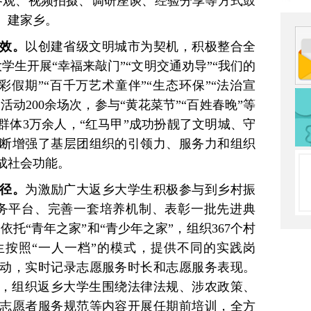
参观、视频拍摄、调研座谈、经验分享等方式鼓
、建家乡。
成效。
以创建省级文明城市为契机，积极整合全
学生开展“幸福来敲门”“文明交通劝导”“我们的
七彩假期”“百千万艺术童伴”“生态环保”“法治宣
活动200余场次，参与“黄花菜节”“百姓春晚”等
群体3万余人，“红马甲”成功扮靓了文明城、守
断增强了基层团组织的引领力、服务力和组织
成社会功能。
途径。
为激励广大返乡大学生积极参与到乡村振
务平台、完善一套培养机制、表彰一批先进典
依托“青年之家”和“青少年之家”，组织367个村
按照“一人一档”的模式，提供不同的实践岗
动，实时记录志愿服务时长和志愿服务表现。
班，组织返乡大学生围绕法律法规、涉农政策、
志愿者服务规范等内容开展任期前培训，全方