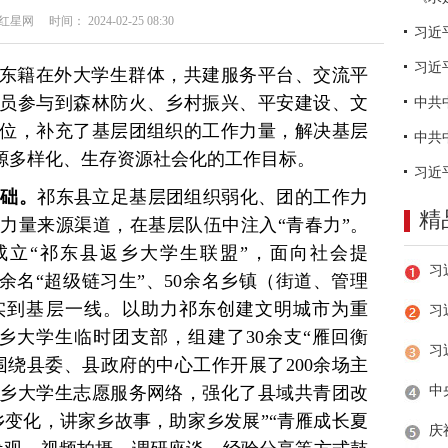
网 时间： 2024-02-25 08:30
习近
东籍在外大学生群体，共建服务平台、交流平
员参与到森林防火、乡村振兴、平安建设、文
位，补充了基层团组织的工作力量，解决基层
来源多样化、生存资源社会化的工作目标。
基础。
祁东县立足基层团组织弱化、团的工作力
精
力量来源渠道，在基层队伍中注入“青春力”。
成立“祁东县返乡大学生联盟”，面向社会提
70余名“超级链习生”、50余名乡镇（街道、管理
实到基层一线。以助力祁东创建文明城市为重
习
返乡大学生临时团支部，组建了30余支“雁回衡
围绕县委、县政府的中心工作开展了200余场主
乡大学生志愿服务网络，强化了县域共青团改
乡变化，讲家乡故事，助家乡发展”“青雁成长夏