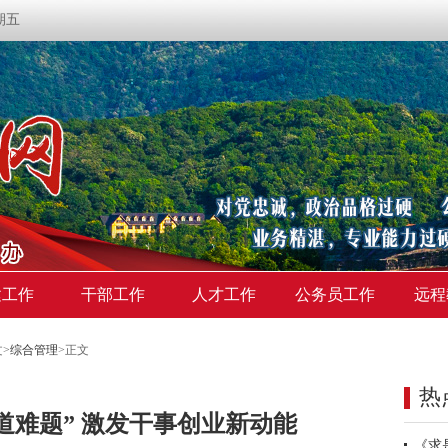
星期五
建工作
干部工作
人才工作
公务员工作
远程
文
>
综合管理
>
正文
热
道难题” 激发干事创业新动能