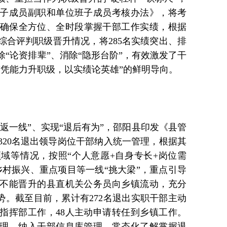
子成员副职和单位班子成员考核办法》，将考
，确保全方位、全时段掌握干部工作实绩，根据
综合评判职级晋升情况，将285名实绩突出、排
“论资排辈”、消除“隐形台阶”，有效激发了干
“凭能力升职级，以实绩论英雄”的鲜明导向。
重返一线”、实现“退后有为”，邵阳县印发《县管
320名退出领导岗位干部纳入统一管理，根据其
域等情况，按照“个人意愿+自身专长+岗位需
乡村振兴、重点项目等一线“挑大梁”，重点引导
不能晋升的县直机关公务员向乡镇流动，充分
优势。截至目前，累计有272名退出实职干部主动
指挥部工作，48人主动申请转任到乡镇工作。
理、纳入干部信息库管理，常态化了解掌握退