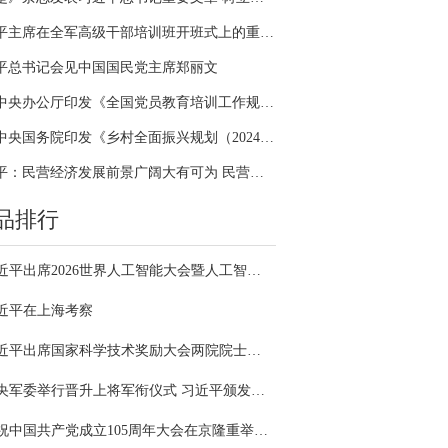
习近平主席在全军高级干部培训班开班式上的重要讲话引领全军开展思想整风、深化政治整训
平总书记会见中国国民党主席郑丽文
中共中央办公厅印发《全国党员教育培训工作规划（2024－2028年）》
中共中央国务院印发《乡村全面振兴规划（2024—2027年）》
习近平：民营经济发展前景广阔大有可为 民营企业和民营企业家大显身手正当其时
品排行
习近平出席2026世界人工智能大会暨人工智能全球治理高级别会议开幕式并发表主旨讲话
近平在上海考察
习近平出席国家科学技术奖励大会两院院士大会中国科协第十一次全国代表大会并发表重要讲话
中央军委举行晋升上将军衔仪式 习近平颁发命令状并向晋衔的军官表示祝贺
庆祝中国共产党成立105周年大会在京隆重举行 习近平发表重要讲话