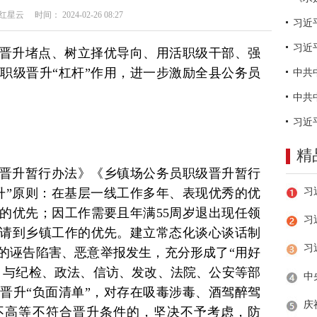
云 时间： 2024-02-26 08:27
习近
晋升堵点、树立择优导向、用活职级干部、强
职级晋升“杠杆”作用，进一步激励全县公务员
精
晋升暂行办法》《乡镇场公务员职级晋升暂行
升”原则：在基层一线工作多年、表现优秀的优
的优先；因工作需要且年满55周岁退出现任领
习
请到乡镇工作的优先。建立常态化谈心谈话制
的诬告陷害、恶意举报发生，充分形成了“用好
。与纪检、政法、信访、发改、法院、公安等部
晋升“负面清单”，对存在吸毒涉毒、酒驾醉驾
不高等不符合晋升条件的，坚决不予考虑，防