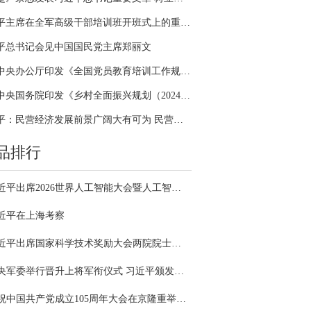
习近平主席在全军高级干部培训班开班式上的重要讲话引领全军开展思想整风、深化政治整训
平总书记会见中国国民党主席郑丽文
中共中央办公厅印发《全国党员教育培训工作规划（2024－2028年）》
中共中央国务院印发《乡村全面振兴规划（2024—2027年）》
习近平：民营经济发展前景广阔大有可为 民营企业和民营企业家大显身手正当其时
品排行
习近平出席2026世界人工智能大会暨人工智能全球治理高级别会议开幕式并发表主旨讲话
近平在上海考察
习近平出席国家科学技术奖励大会两院院士大会中国科协第十一次全国代表大会并发表重要讲话
中央军委举行晋升上将军衔仪式 习近平颁发命令状并向晋衔的军官表示祝贺
庆祝中国共产党成立105周年大会在京隆重举行 习近平发表重要讲话