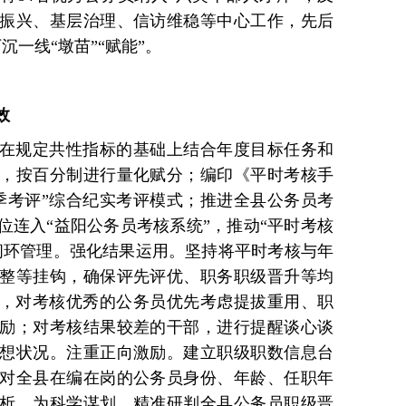
振兴、基层治理、信访维稳等中心工作，先后
沉一线“墩苗”“赋能”。
效
在规定共性指标的基础上结合年度目标任务和
，按百分制进行量化赋分；编印《平时考核手
季考评”综合纪实考评模式；推进全县公务员考
位连入“益阳公务员考核系统”，推动“平时考核
闭环管理。强化结果运用。坚持将平时考核与年
整等挂钩，确保评先评优、职务职级晋升等均
员，对考核优秀的公务员优先考虑提拔重用、职
励；对考核结果较差的干部，进行提醒谈心谈
想状况。注重正向激励。建立职级职数信息台
对全县在编在岗的公务员身份、年龄、任职年
析，为科学谋划、精准研判全县公务员职级晋