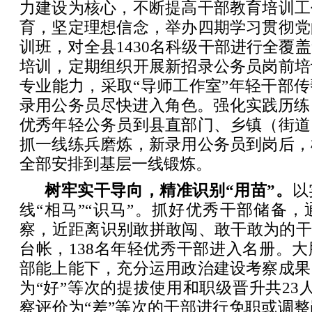
力建设为核心，不断提高干部教育培训工
育，坚定理想信念，举办四期学习贯彻党
训班，对全县1430名科级干部进行全覆
培训，定期组织开展新招录公务员岗前培
专业能力，采取“导师工作室”年轻干部
录用公务员尽快进入角色。强化实践历练
优秀年轻公务员到县直部门、乡镇（街道
抓一线练兵磨炼，新录用公务员到岗后，
全部安排到基层一线锻炼。
树牢实干导向，精准识别“用苗”。
以
线“相马”“识马”。抓好优秀干部储备
察，近距离识别敢拼敢闯、敢干敢为的干
台帐，138名年轻优秀干部进入名册。
部能上能下，充分运用政治建设考察成果
为“好”等次的提拔使用和职级晋升共23
察评价为“差”等次的干部进行免职或调