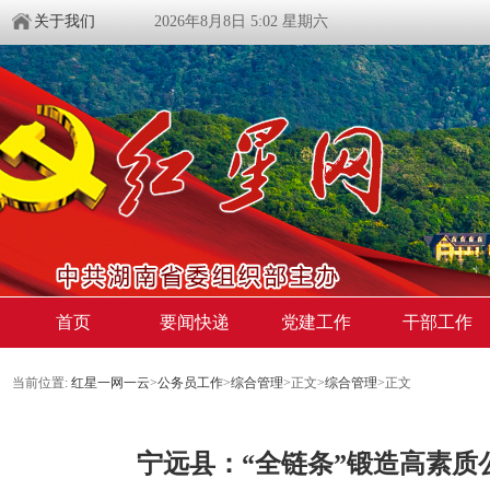
关于我们
2026年8月8日 5:02 星期六
首页
要闻快递
党建工作
干部工作
当前位置:
红星一网一云
>
公务员工作
>
综合管理
>
正文
>
综合管理
>
正文
宁远县：“全链条”锻造高素质