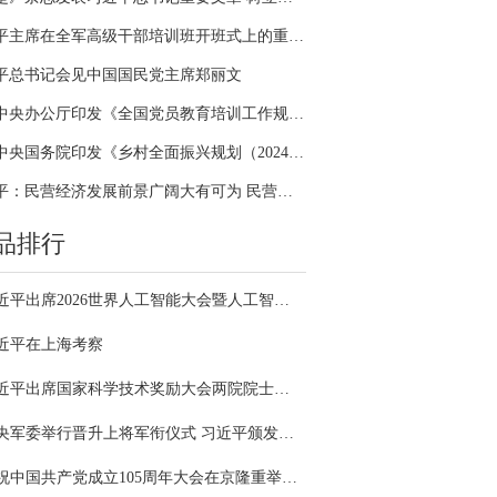
习近平主席在全军高级干部培训班开班式上的重要讲话引领全军开展思想整风、深化政治整训
平总书记会见中国国民党主席郑丽文
中共中央办公厅印发《全国党员教育培训工作规划（2024－2028年）》
中共中央国务院印发《乡村全面振兴规划（2024—2027年）》
习近平：民营经济发展前景广阔大有可为 民营企业和民营企业家大显身手正当其时
品排行
习近平出席2026世界人工智能大会暨人工智能全球治理高级别会议开幕式并发表主旨讲话
近平在上海考察
习近平出席国家科学技术奖励大会两院院士大会中国科协第十一次全国代表大会并发表重要讲话
中央军委举行晋升上将军衔仪式 习近平颁发命令状并向晋衔的军官表示祝贺
庆祝中国共产党成立105周年大会在京隆重举行 习近平发表重要讲话