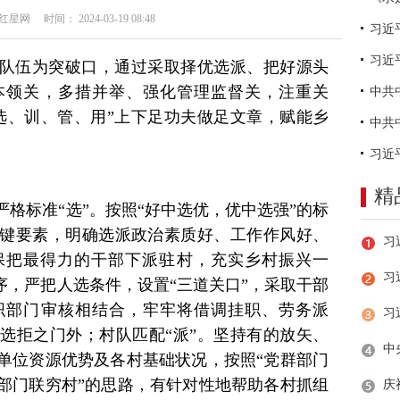
网 时间： 2024-03-19 08:48
习近
队伍为突破口，通过采取择优选派、把好源头
本领关，多措并举、强化管理监督关，注重关
选、训、管、用”上下足功夫做足文章，赋能乡
精
格标准“选”。按照“好中选优，优中选强”的标
键要素，明确选派政治素质好、工作作风好、
保把最得力的干部下派驻村，充实乡村振兴一
习
序，严把人选条件，设置“三道关口”，采取干部
织部门审核相结合，牢牢将借调挂职、劳务派
选拒之门外；村队匹配“派”。坚持有的放矢、
单位资源优势及各村基础状况，按照“党群部门
部门联穷村”的思路，有针对性地帮助各村抓组