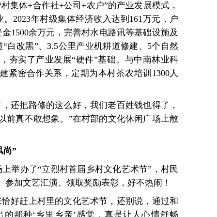
村集体+合作社+公司+农户”的产业发展模式，
。2023年村级集体经济收入达到161万元，户
资金1500余万元，完善村水电路讯等基础设施及
“白改黑”、3.5公里产业机耕道修建、5个自然
，夯实了产业发展“硬件”基础。与中南林业科
建紧密合作关系，定期为本村茶农培训1300人
了，还把路修的这么好，我们老百姓钱也得了，
以前真不敢想象。”在村部的文化休闲广场上散
风尚”
场上举办了“立烈村首届乡村文化艺术节”，村民
、参加文艺汇演、领取奖励表彰，好不热闹！
来恰好赶上村里的文化艺术节，还别说，通过和
的那种‘乡里乡亲’感觉，真是让人心情舒畅