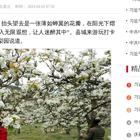
云 时间： 2024-04-02 07:56
习近
，抬头望去是一张薄如蝉翼的花瓣，在阳光下熠
入无限遐想，让人迷醉其中”。县城来游玩打卡
梨园说道。
精
习