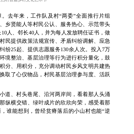
。去年来，工作队及村“两委”全面推行片组
表、乡贤能人等村民公认、服务热心、示范带头
10人、邻长40人，并为每人发放聘任证书，做
村民提供政策法规宣传、矛盾纠纷调解、应急
纷25起、提供志愿服务130余人次。投入7万
与环境整治、基层治理等行为进行积分量化，鼓
积分、用积分，充分调动村民乡风文明共建热
积分换取了心仪物品，村民基层治理参与度、活跃
小道、村头巷尾、沿河两岸间，看着那人头涌
那纵横交错、绿叶成片的欣欣向荣，感受着那
，谁能想到，曾经贫瘠落后的小山村也能“逆