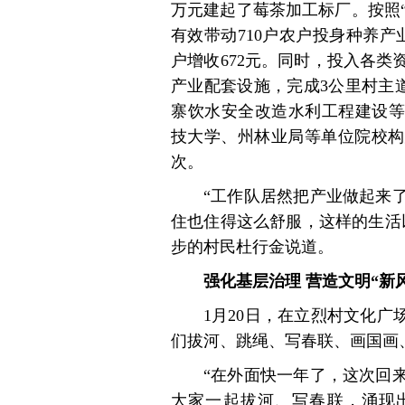
万元建起了莓茶加工标厂。按照“
有效带动710户农户投身种养产业
户增收672元。同时，投入各类
产业配套设施，完成3公里村主道
寨饮水安全改造水利工程建设等
技大学、州林业局等单位院校构
次。
“工作队居然把产业做起来
住也住得这么舒服，这样的生活
步的村民杜行金说道。
强化基层治理 营造文明“新
1月20日，在立烈村文化广
们拔河、跳绳、写春联、画国画
“在外面快一年了，这次回
大家一起拔河、写春联，涌现出