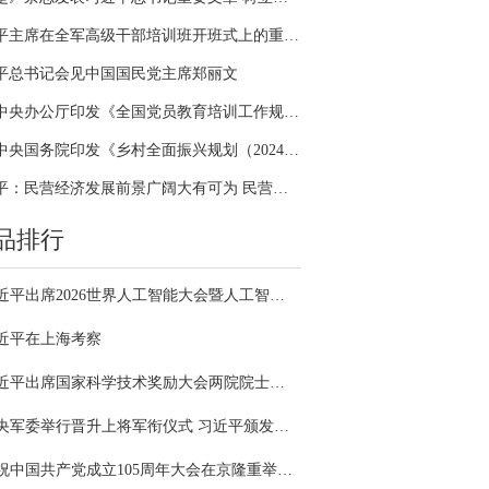
习近平主席在全军高级干部培训班开班式上的重要讲话引领全军开展思想整风、深化政治整训
平总书记会见中国国民党主席郑丽文
中共中央办公厅印发《全国党员教育培训工作规划（2024－2028年）》
中共中央国务院印发《乡村全面振兴规划（2024—2027年）》
习近平：民营经济发展前景广阔大有可为 民营企业和民营企业家大显身手正当其时
品排行
习近平出席2026世界人工智能大会暨人工智能全球治理高级别会议开幕式并发表主旨讲话
近平在上海考察
习近平出席国家科学技术奖励大会两院院士大会中国科协第十一次全国代表大会并发表重要讲话
中央军委举行晋升上将军衔仪式 习近平颁发命令状并向晋衔的军官表示祝贺
庆祝中国共产党成立105周年大会在京隆重举行 习近平发表重要讲话