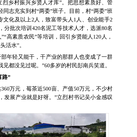
立烈乡村振兴乡贤人才库”。把思想素质好、管
同志充实到村“两委”班子。目前，村“两委”班
大专文化及以上2人，致富带头人1人、创业能手2
分批次培训420名泥工等技术人才，选派80名
”“高素质农民”等培训，回引乡贤能人120人，
头活水”。
干部年轻又能干，干产业的那群人也变成了一群
见都没见过呢。”60多岁的村民彭南兵笑道。
富路”
达360万元，莓茶近500亩、产值50万元，不少村
，发展产业就是好呀。”立烈村书记吴小金感叹