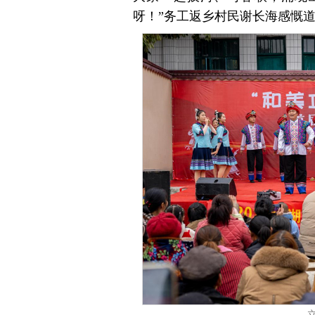
呀！”务工返乡村民谢长海感慨