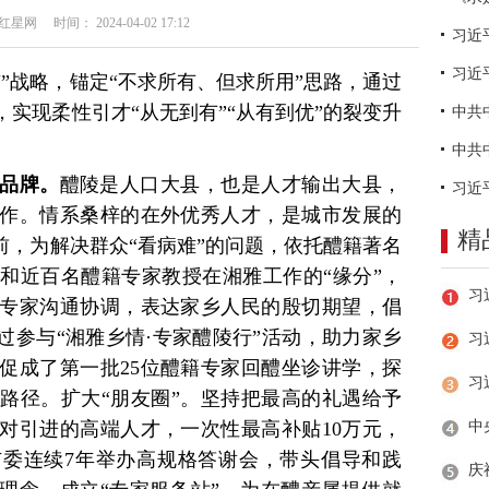
网 时间： 2024-04-02 17:12
习近
”战略，锚定“不求所有、但求所用”思路，通过
实现柔性引才“从无到有”“从有到优”的裂变升
。
个品牌。
醴陵是人口大县，也是人才输出大县，
工作。情系桑梓的在外优秀人才，是城市发展的
精
前，为解决群众“看病难”的问题，依托醴籍著名
和近百名醴籍专家教授在湘雅工作的“缘分”，
专家沟通协调，表达家乡人民的殷切期望，倡
过参与“湘雅乡情·专家醴陵行”活动，助力家乡
习
促成了第一批25位醴籍专家回醴坐诊讲学，探
路径。扩大“朋友圈”。坚持把最高的礼遇给予
对引进的高端人才，一次性最高补贴10万元，
。市委连续7年举办高规格答谢会，带头倡导和践