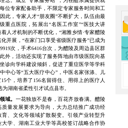
”理念。成立“专家服务站”，为在醴亲属提供就
每位专家配备助手，不限定专家服务时间和工
因此，专家人才“朋友圈”不断扩大，队伍由最
家省级重点医院，拓展出“名医工作室”“医技大讲
随着人才机制的不断优化，“湘雅乡情·专家醴陵
态化开展，“在家门口享受省级医疗服务”已成为
919次，手术6416台次，为醴陵及周边县区群
元。此外，活动还实现了服务阵地由市级医院向基
坐诊向学科建设倾斜，促进了重症医学等学科
中中心等“五大医疗中心”，中医名家张涤、儿
15个，培养了156名留得住、用得上的医疗人
被选为湖南省柔性引才试点县市。
个领域。
一花独放不是春，百花齐放春满。醴陵
高质量发展要求为导向，大力总结推广成功经
教育、文化等领域扩散裂变。引领产业转型升
业大学、湖南工业大学等高校签订战略合作协