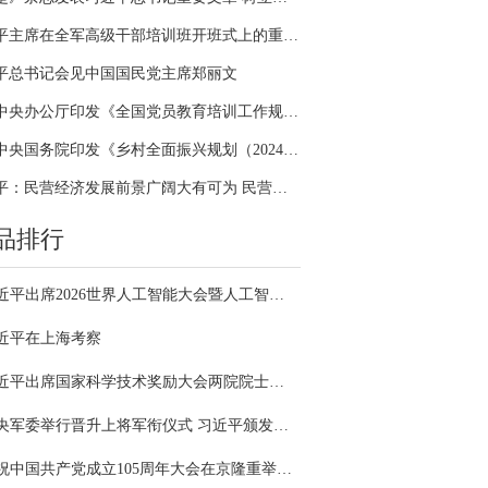
习近平主席在全军高级干部培训班开班式上的重要讲话引领全军开展思想整风、深化政治整训
平总书记会见中国国民党主席郑丽文
中共中央办公厅印发《全国党员教育培训工作规划（2024－2028年）》
中共中央国务院印发《乡村全面振兴规划（2024—2027年）》
习近平：民营经济发展前景广阔大有可为 民营企业和民营企业家大显身手正当其时
品排行
习近平出席2026世界人工智能大会暨人工智能全球治理高级别会议开幕式并发表主旨讲话
近平在上海考察
习近平出席国家科学技术奖励大会两院院士大会中国科协第十一次全国代表大会并发表重要讲话
中央军委举行晋升上将军衔仪式 习近平颁发命令状并向晋衔的军官表示祝贺
庆祝中国共产党成立105周年大会在京隆重举行 习近平发表重要讲话