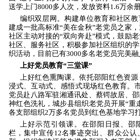
送学上门8000多人次，发放资料1.6万余
编织双层网。构建单位教育和社区教
建成一批高标准“美在金秋”老党员之家
社区主动对接的“双向奔赴”模式，鼓励
社区、服务社区，积极参加社区组织的学
织活动，目前已有3000多名老党员完美融
上好党员教育“三堂课”
上好红色熏陶课。依托邵阳红色资源
浸式、互动式、感悟式现场红色教育。市
党员赴八路军驻湘通讯处、蔡锷故居、邵
神红色洗礼，城步县组织老党员开展“重
各支部组织2万多名党员到红色基地学习打
上好示范引领课。在邵阳日报、邵
栏，集中宣传12名事迹突出、群众公认