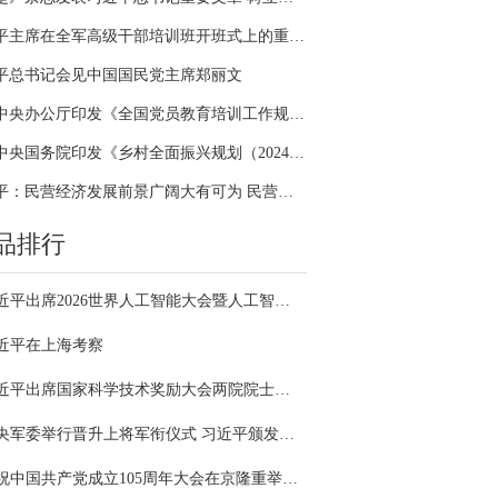
习近平主席在全军高级干部培训班开班式上的重要讲话引领全军开展思想整风、深化政治整训
平总书记会见中国国民党主席郑丽文
中共中央办公厅印发《全国党员教育培训工作规划（2024－2028年）》
中共中央国务院印发《乡村全面振兴规划（2024—2027年）》
习近平：民营经济发展前景广阔大有可为 民营企业和民营企业家大显身手正当其时
品排行
习近平出席2026世界人工智能大会暨人工智能全球治理高级别会议开幕式并发表主旨讲话
近平在上海考察
习近平出席国家科学技术奖励大会两院院士大会中国科协第十一次全国代表大会并发表重要讲话
中央军委举行晋升上将军衔仪式 习近平颁发命令状并向晋衔的军官表示祝贺
庆祝中国共产党成立105周年大会在京隆重举行 习近平发表重要讲话