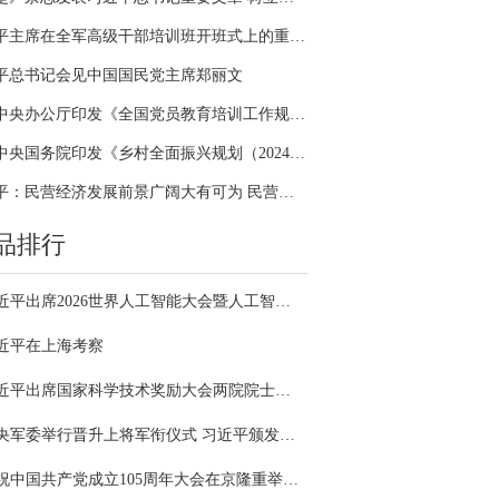
习近平主席在全军高级干部培训班开班式上的重要讲话引领全军开展思想整风、深化政治整训
平总书记会见中国国民党主席郑丽文
中共中央办公厅印发《全国党员教育培训工作规划（2024－2028年）》
中共中央国务院印发《乡村全面振兴规划（2024—2027年）》
习近平：民营经济发展前景广阔大有可为 民营企业和民营企业家大显身手正当其时
品排行
习近平出席2026世界人工智能大会暨人工智能全球治理高级别会议开幕式并发表主旨讲话
近平在上海考察
习近平出席国家科学技术奖励大会两院院士大会中国科协第十一次全国代表大会并发表重要讲话
中央军委举行晋升上将军衔仪式 习近平颁发命令状并向晋衔的军官表示祝贺
庆祝中国共产党成立105周年大会在京隆重举行 习近平发表重要讲话