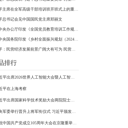
习近平主席在全军高级干部培训班开班式上的重要讲话引领全军开展思想整风、深化政治整训
平总书记会见中国国民党主席郑丽文
中共中央办公厅印发《全国党员教育培训工作规划（2024－2028年）》
中共中央国务院印发《乡村全面振兴规划（2024—2027年）》
习近平：民营经济发展前景广阔大有可为 民营企业和民营企业家大显身手正当其时
品排行
习近平出席2026世界人工智能大会暨人工智能全球治理高级别会议开幕式并发表主旨讲话
近平在上海考察
习近平出席国家科学技术奖励大会两院院士大会中国科协第十一次全国代表大会并发表重要讲话
中央军委举行晋升上将军衔仪式 习近平颁发命令状并向晋衔的军官表示祝贺
庆祝中国共产党成立105周年大会在京隆重举行 习近平发表重要讲话