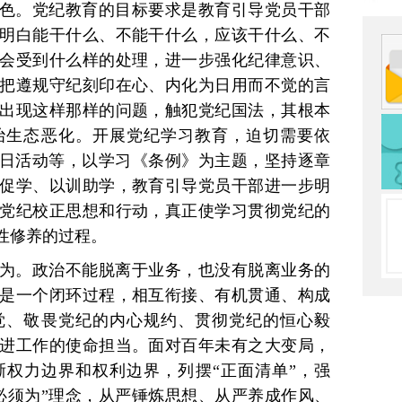
色。党纪教育的目标要求是教育引导党员干部
明白能干什么、不能干什么，应该干什么、不
会受到什么样的处理，进一步强化纪律意识、
把遵规守纪刻印在心、内化为日用而不觉的言
出现这样那样的问题，触犯党纪国法，其根本
治生态恶化。开展党纪学习教育，迫切需要依
党日活动等，以学习《条例》为主题，坚持逐章
促学、以训助学，教育引导党员干部进一步明
党纪校正思想和行动，真正使学习贯彻党纪的
性修养的过程。
为。政治不能脱离于业务，也没有脱离业务的
是一个闭环过程，相互衔接、有机贯通、构成
觉、敬畏党纪的内心规约、贯彻党纪的恒心毅
进工作的使命担当。面对百年未有之大变局，
权力边界和权利边界，列摆“正面清单”，强
必须为”理念，从严锤炼思想、从严养成作风、