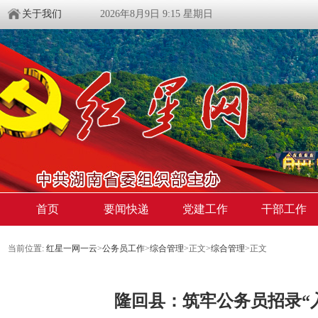
关于我们
2026年8月9日 9:15 星期日
首页
要闻快递
党建工作
干部工作
当前位置:
红星一网一云
>
公务员工作
>
综合管理
>
正文
>
综合管理
>
正文
隆回县：筑牢公务员招录“