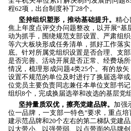
全年机关单位累计解决制约发展的问题8
程62项，出台制度补丁28个。
坚持组织塑形，推动基础提升。
精心
焦上年度点评交办问题整改，以开展“基
动为抓手，围绕规范支部设置、严肃组织
等六大板块形成任务清单，抓好工作落实
底。针对所属党组织设置是否合理、支部
是否完善、活动开展是否正常、经费场所
情况，梳理形成问题4类25个。有的放
设置不规范的单位及时进行了换届选举或
位党员主要负责同志兼任本单位支部书记
组织8个，完成换届选举和改选的基层党组
坚持量质双优，擦亮党建品牌。
加强
位一品牌，一支部一特色”要求，重点培
建示范品牌和20个左右的第二梯队党建
以大带小、以强带弱、以点带面的品牌创