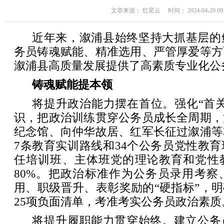
文章来源： 红星云 时间： 2024-04-29 09:
近年来，溆浦县始终坚持大抓基层的
务员铸魂赋能、精准选用、严管厚爱等方
溆浦县高质量发展提供了高素质专业化公
铸魂赋能提本领
将提升政治能力摆在首位。强化“首
识，把政治训练贯穿公务员成长全周期，
纪念馆、向仲华故居、红军长征过溆浦等
7条教育实训路线和34个公务员党性教
任培训班、主体班党的理论教育和党性
80%。把政治标准作为公务员录用考察
用、职级晋升、表彰奖励的“硬指标”，明确
25项负面清单，考准考实公务员政治素质
将提升履职能力贯穿始终。建立公务