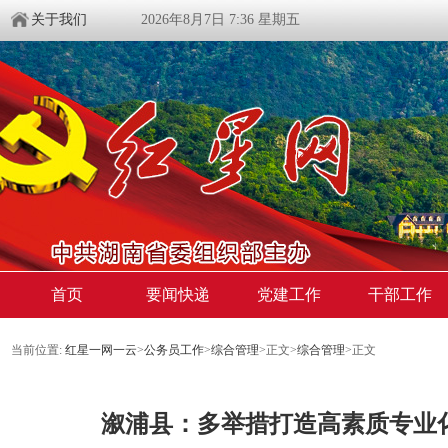
关于我们
2026年8月7日 7:36 星期五
首页
要闻快递
党建工作
干部工作
当前位置:
红星一网一云
>
公务员工作
>
综合管理
>
正文
>
综合管理
>
正文
溆浦县：多举措打造高素质专业