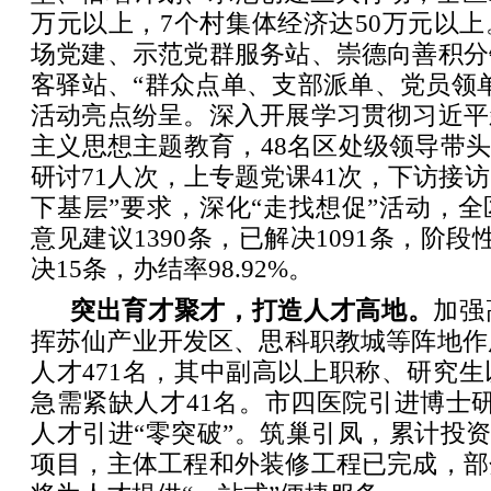
万元以上，7个村集体经济达50万元以
场党建、示范党群服务站、崇德向善积分
客驿站、“群众点单、支部派单、党员领
活动亮点纷呈。深入开展学习贯彻习近平
主义思想主题教育，48名区处级领导带头
研讨71人次，上专题党课41次，下访接访
下基层”要求，深化“走找想促”活动，
意见建议1390条，已解决1091条，阶段
决15条，办结率98.92%。
突出育才聚才，打造人才高地。
加强
挥苏仙产业开发区、思科职教城等阵地作用
人才471名，其中副高以上职称、研究生
急需紧缺人才41名。市四医院引进博士
人才引进“零突破”。筑巢引凤，累计投资3
项目，主体工程和外装修工程已完成，部