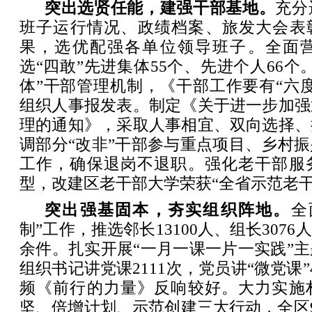
突出选贤任能，建强干部基地。
充分
班子运行情况、政绩档案、旅发大会表彰
果，选优配强各单位领导班子。全面营
选“四敢”先进集体55个、先进个人66个
体”干部管理机制，《干部工作要有“六
组织人事报发表。制定《关于进一步加强
理的通知》，采取人事相宜、双向选择、
调部分“改非”干部参与重点项目、乡村
工作，确保退岗不退职。强化老干部服
型，改建区老干部大学荣获“全省示范老干
突出强基固本，夯实组织阵地。
全
制”工作，推选邻长13100人、组长3076人
余件。扎实开展“一月一课一片一实践”
组织书记讲党课2111次，党员讲“微党课”
频《前行的力量》反响较好。大力实施
坚、倍增计划、示范创建三大行动，全区9