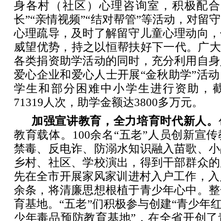
身各村（社区）心理咨询室，积极配合
长”“亲情视频”“结对帮管”等活动，对留
心理疏导，及时了解留守儿童心理动向，
威望优势，持之以恒帮扶好下一代。广大
各类捐资助学活动的同时，充分利用自身
爱心企业和爱心人士开展“金秋助学”活
学生和部分困难中小学生进行资助，
71319人次，助学金额达3800多万元。
加强宣讲教育，全力培育时代新人。
教育载体。100余名“五老”人员创新宣
禁毒、反电诈、防溺水知识融入苗歌、小
乡村、社区、学校演出，得到干部群众的
先在全市开展家风家训进村入户工作，入户
余条，将清廉思想根植于青少年心中。整
育基地。“五老”们积极参与创建“青少年红
少年毒品预防教育基地”，在全省开创了